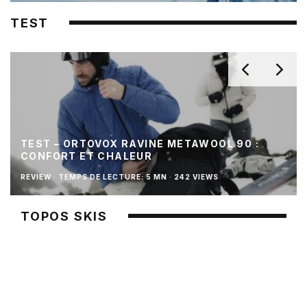
TEST
TEST – ORTOVOX RAVINE METAWOOL 90 :
CONFORT ET CHALEUR
REVIEW
·
TEMPS DE LECTURE: 5 MN
·
242 VIEWS
TOPOS SKIS