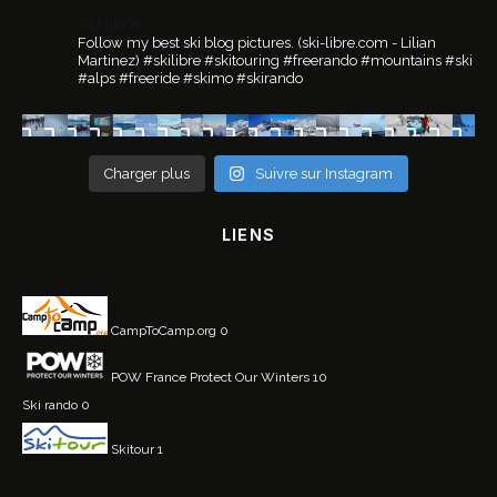
ski.libre
Follow my best ski blog pictures.
(ski-libre.com - Lilian
Martinez)
#skilibre #skitouring #freerando #mountains #ski
#alps #freeride #skimo #skirando
Charger plus
Suivre sur Instagram
LIENS
CampToCamp.org
0
POW France
Protect Our Winters 10
Ski rando
0
Skitour
1