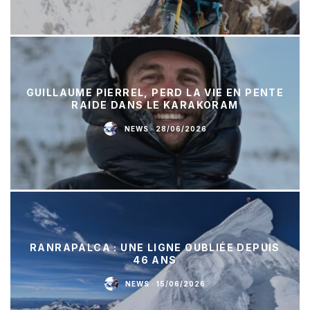
GUILLAUME PIERREL, PERD LA VIE EN PENTE
RAIDE DANS LE KARAKORAM
NEWS
·
28/06/2026
RANRAPALCA : UNE LIGNE OUBLIÉE DEPUIS
46 ANS
NEWS
·
15/06/2026