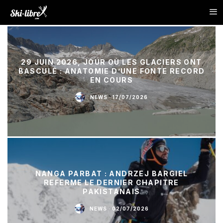
29 JUIN 2026, JOUR OÙ LES GLACIERS ONT
BASCULÉ : ANATOMIE D’UNE FONTE RECORD
EN COURS
NEWS
·
17/07/2026
NANGA PARBAT : ANDRZEJ BARGIEL
REFERME LE DERNIER CHAPITRE
PAKISTANAIS
NEWS
·
02/07/2026