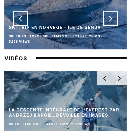
SKI TRIP EN NORVÈGE – ÎLE DE SENJA
SKI TRIPS
TOPOS SKI
·
TEMPS DE LECTURE: 25 MN
·
5228 VIEWS
VIDÉOS
LA DESCENTE INTÉGRALE DE L’EVEREST PAR
ANDRZEJ BARGIEL DÉVOILÉE EN IMAGES
VIDÉO
·
TEMPS DE LECTURE: 1 MN
·
239 VIEWS