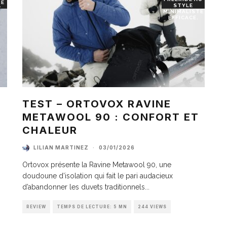
RE
STYLE
T
MINIMALISTE
EFFICACE.
TEST – ORTOVOX RAVINE
METAWOOL 90 : CONFORT ET
I
CHALEUR
LILIAN MARTINEZ
·
03/01/2026
Ortovox présente la Ravine Metawool 90, une
doudoune d’isolation qui fait le pari audacieux
d’abandonner les duvets traditionnels
...
REVIEW
TEMPS DE LECTURE: 5 MN
244 VIEWS