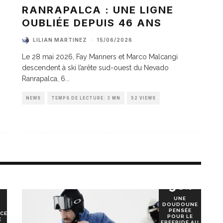
A
RANRAPALCA : UNE LIGNE
OUBLIÉE DEPUIS 46 ANS
LILIAN MARTINEZ
·
15/06/2026
Le 28 mai 2026, Fay Manners et Marco Malcangi
descendent à ski l’arête sud-ouest du Nevado
Ranrapalca, 6
...
NEWS
TEMPS DE LECTURE: 3 MN
52 VIEWS
90
%
UNE
DOUDOUNE
PENSÉE
CE
POUR LE
E
FREERIDE AU