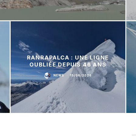
RANRAPALCA : UNE LIGNE
OUBLIÉE DEPUIS 46 ANS
NEWS
·
15/06/2026