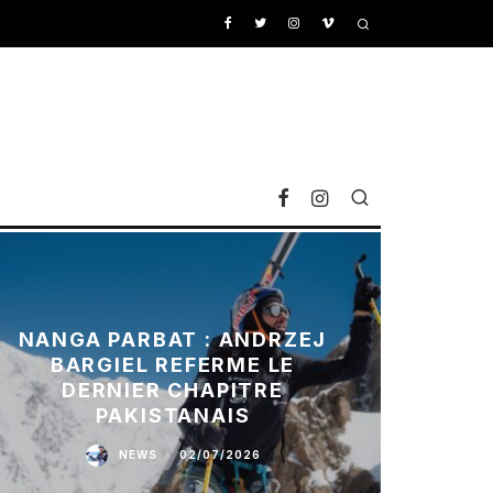
NANGA PARBAT : ANDRZEJ
BARGIEL REFERME LE
DERNIER CHAPITRE
PAKISTANAIS
NEWS
·
02/07/2026