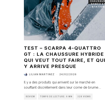
CHAUSSU
RANDO E
STATION
TEST – SCARPA 4-QUATTRO
GT : LA CHAUSSURE HYBRIDE
QUI VEUT TOUT FAIRE, ET QU
Y ARRIVE PRESQUE
LILIAN MARTINEZ
·
24/02/2026
Il y a des produits qui arrivent sur le marché en
soufflant discrètement dans leur corne de brume.
...
REVIEW
TEMPS DE LECTURE: 6 MN
328 VIEWS