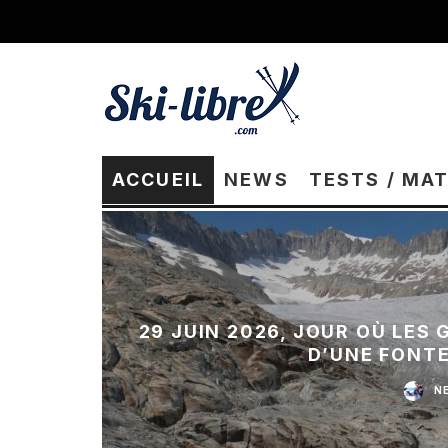
ACCUEIL
NEWS
TESTS / MA
29 JUIN 2026, JOUR OÙ LES
D’UNE FONT
N