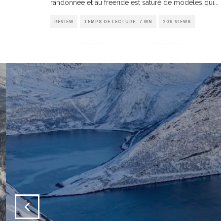
randonnée et au freeride est saturé de modèles qui
...
REVIEW
TEMPS DE LECTURE: 7 MN
206 VIEWS