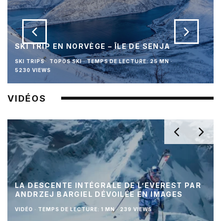
SKI TRIP EN NORVÈGE – ÎLE DE SENJA
SKI TRIPS
TOPOS SKI
·
TEMPS DE LECTURE: 25 MN
·
5230 VIEWS
VIDÉOS
LA DESCENTE INTÉGRALE DE L’EVEREST PAR
ANDRZEJ BARGIEL DÉVOILÉE EN IMAGES
VIDÉO
·
TEMPS DE LECTURE: 1 MN
·
239 VIEWS