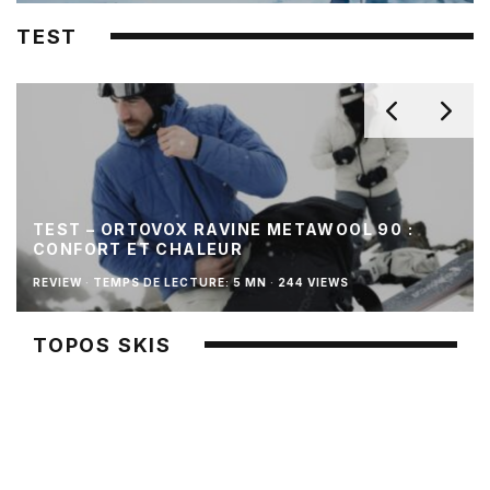
TEST
TEST – ORTOVOX RAVINE METAWOOL 90 :
CONFORT ET CHALEUR
REVIEW
·
TEMPS DE LECTURE: 5 MN
·
244 VIEWS
TOPOS SKIS