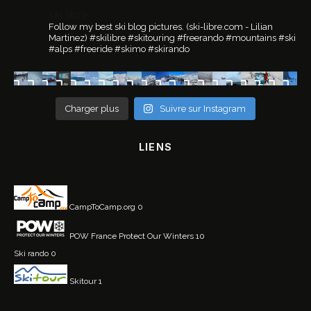
ski.libre
Follow my best ski blog pictures.
(ski-libre.com - Lilian
Martinez)
#skilibre #skitouring #freerando #mountains #ski
#alps #freeride #skimo #skirando
Charger plus
Suivre sur Instagram
LIENS
CampToCamp.org
0
POW France
Protect Our Winters 10
Ski rando
0
Skitour
1