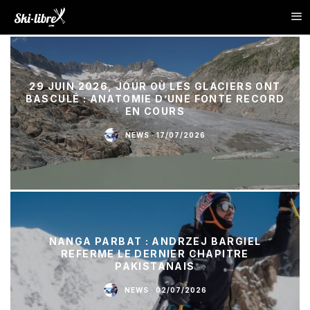
29 JUIN 2026, JOUR OÙ LES GLACIERS ONT
BASCULÉ : ANATOMIE D’UNE FONTE RECORD
EN COURS
NEWS
·
17/07/2026
NANGA PARBAT : ANDRZEJ BARGIEL
REFERME LE DERNIER CHAPITRE
PAKISTANAIS
NEWS
·
02/07/2026