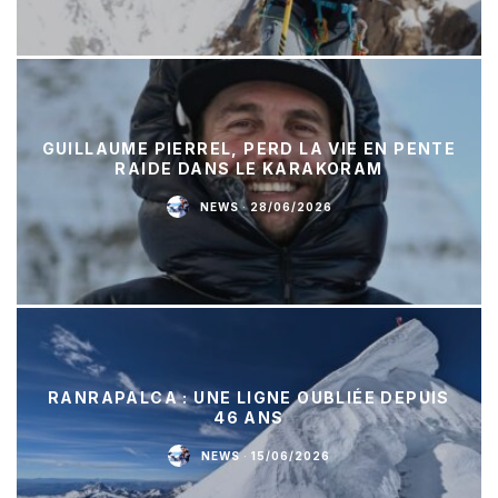
GUILLAUME PIERREL, PERD LA VIE EN PENTE
RAIDE DANS LE KARAKORAM
NEWS
·
28/06/2026
RANRAPALCA : UNE LIGNE OUBLIÉE DEPUIS
46 ANS
NEWS
·
15/06/2026