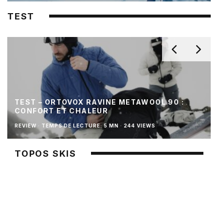
TEST
TEST – ORTOVOX RAVINE METAWOOL 90 :
CONFORT ET CHALEUR
REVIEW
·
TEMPS DE LECTURE: 5 MN
·
244 VIEWS
TOPOS SKIS