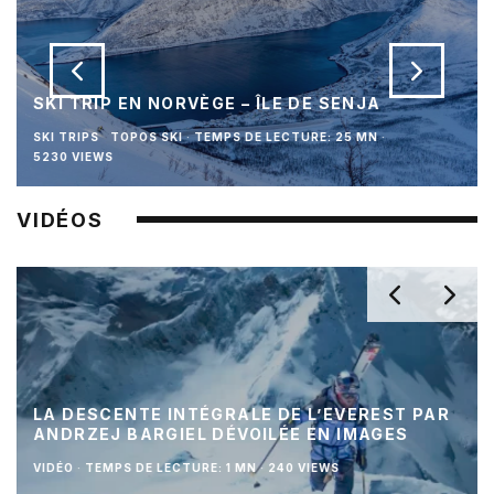
SKI TRIP EN NORVÈGE – ÎLE DE SENJA
SKI TRIPS
TOPOS SKI
·
TEMPS DE LECTURE: 25 MN
·
5230 VIEWS
VIDÉOS
LA DESCENTE INTÉGRALE DE L’EVEREST PAR
ANDRZEJ BARGIEL DÉVOILÉE EN IMAGES
VIDÉO
·
TEMPS DE LECTURE: 1 MN
·
240 VIEWS