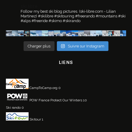
ski.libre
Follow my best ski blog pictures.
(ski-libre.com - Lilian
Martinez)
#skilibre #skitouring #freerando #mountains #ski
#alps #freeride #skimo #skirando
Charger plus
Suivre sur Instagram
LIENS
CampToCamp.org
0
POW France
Protect Our Winters 10
Ski rando
0
Skitour
1