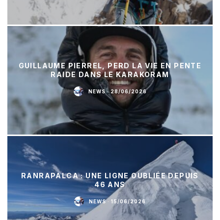
GUILLAUME PIERREL, PERD LA VIE EN PENTE
RAIDE DANS LE KARAKORAM
NEWS
·
28/06/2026
RANRAPALCA : UNE LIGNE OUBLIÉE DEPUIS
46 ANS
NEWS
·
15/06/2026