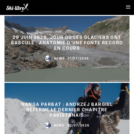
29 JUIN 2026, JOUR OÙ LES GLACIERS ONT
BASCULÉ : ANATOMIE D’UNE FONTE RECORD
EN COURS
NEWS
·
17/07/2026
NANGA PARBAT : ANDRZEJ BARGIEL
REFERME LE DERNIER CHAPITRE
PAKISTANAIS
NEWS
·
02/07/2026