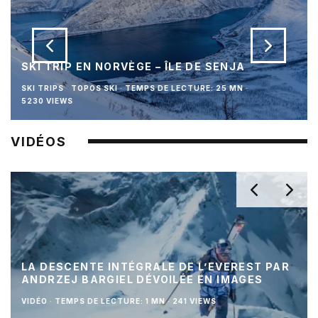
SKI TRIP EN NORVÈGE – ÎLE DE SENJA
SKI TRIPS
TOPOS SKI
·
TEMPS DE LECTURE: 25 MN
·
5230 VIEWS
VIDÉOS
LA DESCENTE INTÉGRALE DE L’EVEREST PAR
ANDRZEJ BARGIEL DÉVOILÉE EN IMAGES
VIDÉO
·
TEMPS DE LECTURE: 1 MN
·
241 VIEWS