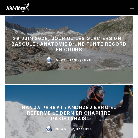
29 JUIN 2026, JOUR OÙ LES GLACIERS ONT
BASCULÉ : ANATOMIE D’UNE FONTE RECORD
EN COURS
NEWS
·
17/07/2026
NANGA PARBAT : ANDRZEJ BARGIEL
REFERME LE DERNIER CHAPITRE
PAKISTANAIS
NEWS
·
02/07/2026