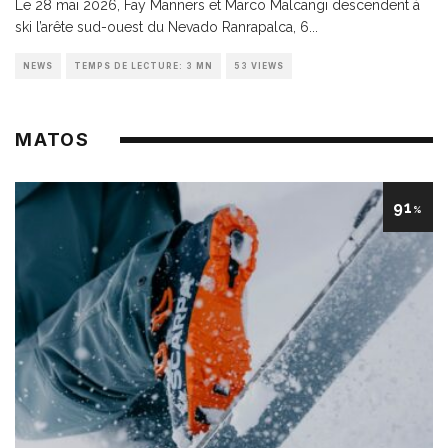
Le 28 mai 2026, Fay Manners et Marco Malcangi descendent à
ski l’arête sud-ouest du Nevado Ranrapalca, 6
...
NEWS
TEMPS DE LECTURE: 3 MN
53 VIEWS
MATOS
91
%