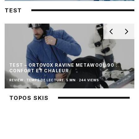
TEST
TEST – ORTOVOX RAVINE METAWOOL 90 :
CONFORT ET CHALEUR
REVIEW
·
TEMPS DE LECTURE: 5 MN
·
244 VIEWS
TOPOS SKIS