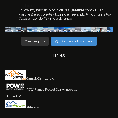
ski.libre
Follow my best ski blog pictures.
(ski-libre.com - Lilian
Martinez)
#skilibre #skitouring #freerando #mountains #ski
#alps #freeride #skimo #skirando
Charger plus
Suivre sur Instagram
LIENS
CampToCamp.org
0
POW France
Protect Our Winters 10
Ski rando
0
Skitour
1