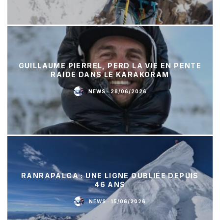
GUILLAUME PIERREL, PERD LA VIE EN PENTE
RAIDE DANS LE KARAKORAM
NEWS
·
28/06/2026
RANRAPALCA : UNE LIGNE OUBLIÉE DEPUIS
46 ANS
NEWS
·
15/06/2026