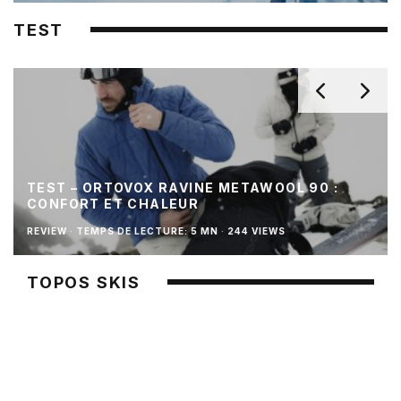
TEST
TEST – ORTOVOX RAVINE METAWOOL 90 :
CONFORT ET CHALEUR
REVIEW
·
TEMPS DE LECTURE: 5 MN
·
244 VIEWS
TOPOS SKIS