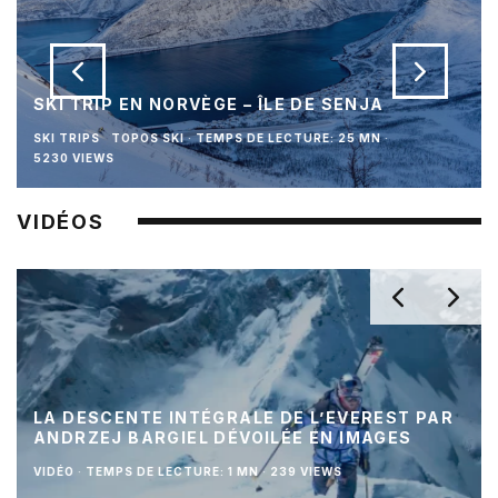
SKI TRIP EN NORVÈGE – ÎLE DE SENJA
SKI TRIPS
TOPOS SKI
·
TEMPS DE LECTURE: 25 MN
·
5230 VIEWS
VIDÉOS
LA DESCENTE INTÉGRALE DE L’EVEREST PAR
ANDRZEJ BARGIEL DÉVOILÉE EN IMAGES
VIDÉO
·
TEMPS DE LECTURE: 1 MN
·
239 VIEWS