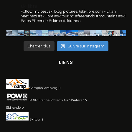
ski.libre
Follow my best ski blog pictures.
(ski-libre.com - Lilian
Martinez)
#skilibre #skitouring #freerando #mountains #ski
#alps #freeride #skimo #skirando
Charger plus
Suivre sur Instagram
LIENS
CampToCamp.org
0
POW France
Protect Our Winters 10
Ski rando
0
Skitour
1