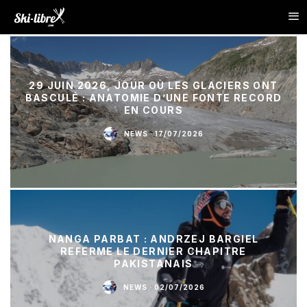
29 JUIN 2026, JOUR OÙ LES GLACIERS ONT
BASCULÉ : ANATOMIE D’UNE FONTE RECORD
EN COURS
NEWS
·
17/07/2026
NANGA PARBAT : ANDRZEJ BARGIEL
REFERME LE DERNIER CHAPITRE
PAKISTANAIS
NEWS
·
02/07/2026