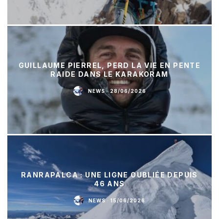
GUILLAUME PIERREL, PERD LA VIE EN PENTE
RAIDE DANS LE KARAKORAM
NEWS
·
28/06/2026
RANRAPALCA : UNE LIGNE OUBLIÉE DEPUIS
46 ANS
NEWS
·
15/06/2026