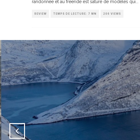
randonnée et au freeride est saturé de modèles qui
...
REVIEW
TEMPS DE LECTURE: 7 MN
206 VIEWS