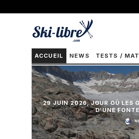
ACCUEIL
NEWS
TESTS / MA
29 JUIN 2026, JOUR OÙ LES
D’UNE FONT
N