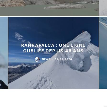
RANRAPALCA : UNE LIGNE
OUBLIÉE DEPUIS 46 ANS
NEWS
·
15/06/2026