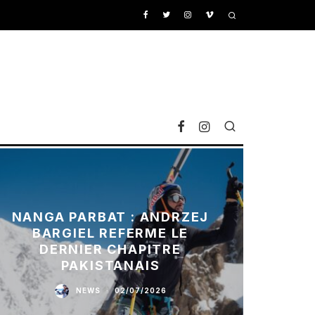
NANGA PARBAT : ANDRZEJ
BARGIEL REFERME LE
DERNIER CHAPITRE
PAKISTANAIS
NEWS
·
02/07/2026