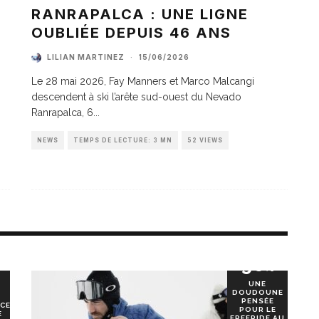
A
RANRAPALCA : UNE LIGNE
OUBLIÉE DEPUIS 46 ANS
LILIAN MARTINEZ
·
15/06/2026
Le 28 mai 2026, Fay Manners et Marco Malcangi
descendent à ski l’arête sud-ouest du Nevado
Ranrapalca, 6
...
NEWS
TEMPS DE LECTURE: 3 MN
52 VIEWS
90
%
UNE
DOUDOUNE
PENSÉE
CE
POUR LE
E
FREERIDE AU