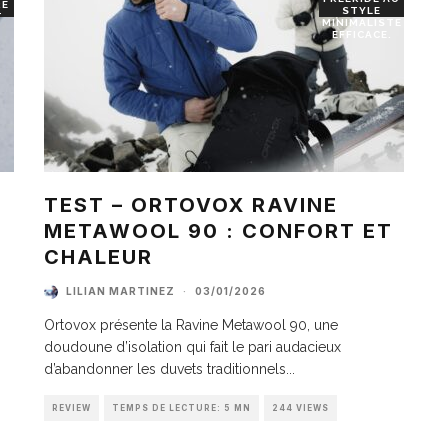
RE
STYLE
T
MINIMALISTE
EFFICACE.
TEST – ORTOVOX RAVINE
METAWOOL 90 : CONFORT ET
I
CHALEUR
LILIAN MARTINEZ
·
03/01/2026
Ortovox présente la Ravine Metawool 90, une
doudoune d’isolation qui fait le pari audacieux
d’abandonner les duvets traditionnels
...
REVIEW
TEMPS DE LECTURE: 5 MN
244 VIEWS