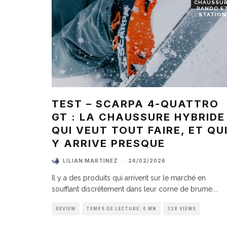
CHAUSSU
RANDO E
STATION
TEST – SCARPA 4-QUATTRO
GT : LA CHAUSSURE HYBRIDE
QUI VEUT TOUT FAIRE, ET QU
Y ARRIVE PRESQUE
LILIAN MARTINEZ
·
24/02/2026
Il y a des produits qui arrivent sur le marché en
soufflant discrètement dans leur corne de brume.
...
REVIEW
TEMPS DE LECTURE: 6 MN
328 VIEWS