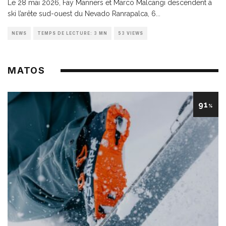
Le 28 mai 2026, Fay Manners et Marco Malcangi descendent à
ski l’arête sud-ouest du Nevado Ranrapalca, 6
...
NEWS
TEMPS DE LECTURE: 3 MN
53 VIEWS
MATOS
91
%