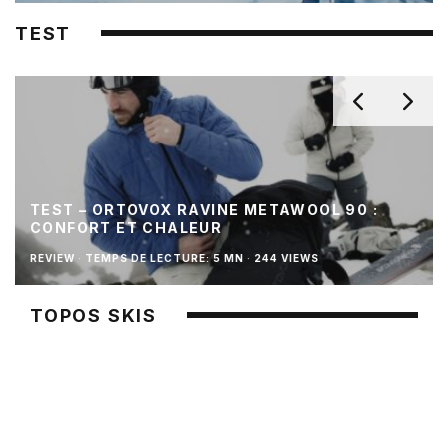
TEST
TEST – ORTOVOX RAVINE METAWOOL 90 :
CONFORT ET CHALEUR
REVIEW
·
TEMPS DE LECTURE: 5 MN
·
244 VIEWS
TOPOS SKIS