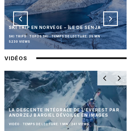
SKI TRIP EN NORVÈGE – ÎLE DE SENJA
SKI TRIPS
TOPOS SKI
·
TEMPS DE LECTURE: 25 MN
·
5230 VIEWS
VIDÉOS
LA DESCENTE INTÉGRALE DE L’EVEREST PAR
ANDRZEJ BARGIEL DÉVOILÉE EN IMAGES
VIDÉO
·
TEMPS DE LECTURE: 1 MN
·
241 VIEWS