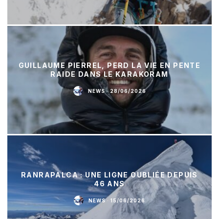
GUILLAUME PIERREL, PERD LA VIE EN PENTE
RAIDE DANS LE KARAKORAM
NEWS
·
28/06/2026
RANRAPALCA : UNE LIGNE OUBLIÉE DEPUIS
46 ANS
NEWS
·
15/06/2026