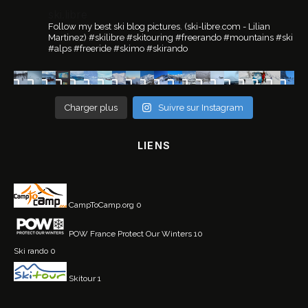
ski.libre
Follow my best ski blog pictures.
(ski-libre.com - Lilian
Martinez)
#skilibre #skitouring #freerando #mountains #ski
#alps #freeride #skimo #skirando
Charger plus
Suivre sur Instagram
LIENS
CampToCamp.org
0
POW France
Protect Our Winters 10
Ski rando
0
Skitour
1