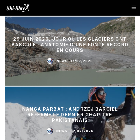
29 JUIN 2026, JOUR OÙ LES GLACIERS ONT
BASCULÉ : ANATOMIE D’UNE FONTE RECORD
EN COURS
NEWS
·
17/07/2026
NANGA PARBAT : ANDRZEJ BARGIEL
REFERME LE DERNIER CHAPITRE
PAKISTANAIS
NEWS
·
02/07/2026