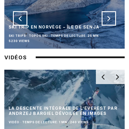
SKI TRIP EN NORVÈGE – ÎLE DE SENJA
SKI TRIPS
TOPOS SKI
·
TEMPS DE LECTURE: 25 MN
·
5230 VIEWS
VIDÉOS
LA DESCENTE INTÉGRALE DE L’EVEREST PAR
ANDRZEJ BARGIEL DÉVOILÉE EN IMAGES
VIDÉO
·
TEMPS DE LECTURE: 1 MN
·
240 VIEWS