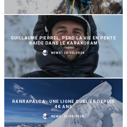
GUILLAUME PIERREL, PERD LA VIE EN PENTE
RAIDE DANS LE KARAKORAM
NEWS
·
28/06/2026
RANRAPALCA : UNE LIGNE OUBLIÉE DEPUIS
46 ANS
NEWS
·
15/06/2026