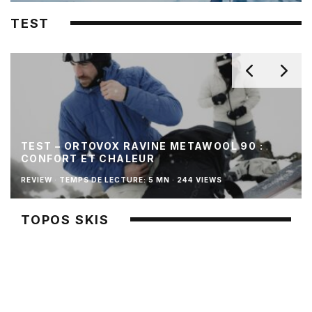
TEST
TEST – ORTOVOX RAVINE METAWOOL 90 :
CONFORT ET CHALEUR
REVIEW
·
TEMPS DE LECTURE: 5 MN
·
244 VIEWS
TOPOS SKIS