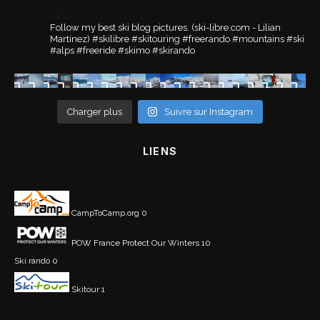
ski.libre
Follow my best ski blog pictures.
(ski-libre.com - Lilian
Martinez)
#skilibre #skitouring #freerando #mountains #ski
#alps #freeride #skimo #skirando
Charger plus
Suivre sur Instagram
LIENS
CampToCamp.org
0
POW France
Protect Our Winters 10
Ski rando
0
Skitour
1