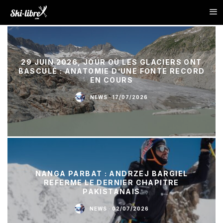
29 JUIN 2026, JOUR OÙ LES GLACIERS ONT
BASCULÉ : ANATOMIE D’UNE FONTE RECORD
EN COURS
NEWS
·
17/07/2026
NANGA PARBAT : ANDRZEJ BARGIEL
REFERME LE DERNIER CHAPITRE
PAKISTANAIS
NEWS
·
02/07/2026