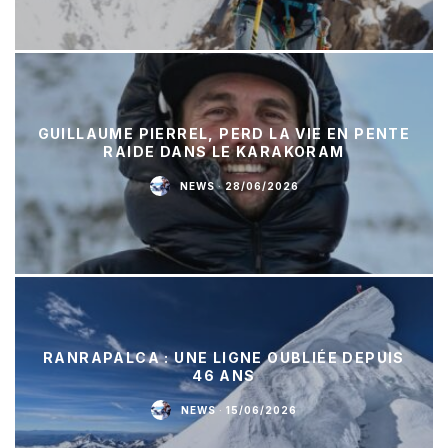
GUILLAUME PIERREL, PERD LA VIE EN PENTE
RAIDE DANS LE KARAKORAM
NEWS
·
28/06/2026
RANRAPALCA : UNE LIGNE OUBLIÉE DEPUIS
46 ANS
NEWS
·
15/06/2026