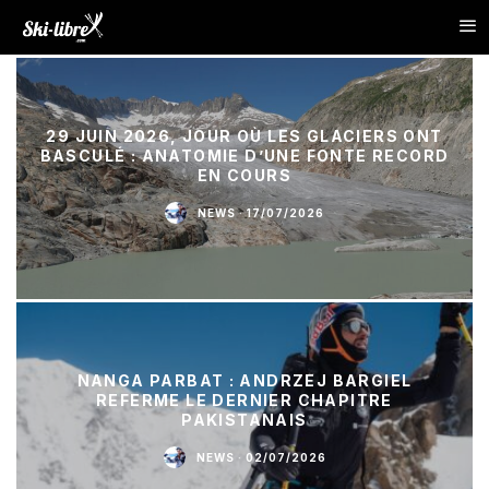
29 JUIN 2026, JOUR OÙ LES GLACIERS ONT
BASCULÉ : ANATOMIE D’UNE FONTE RECORD
EN COURS
NEWS
·
17/07/2026
NANGA PARBAT : ANDRZEJ BARGIEL
REFERME LE DERNIER CHAPITRE
PAKISTANAIS
NEWS
·
02/07/2026