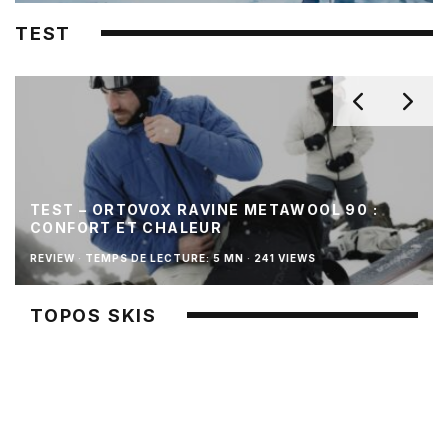
TEST
TEST – ORTOVOX RAVINE METAWOOL 90 :
CONFORT ET CHALEUR
REVIEW
·
TEMPS DE LECTURE: 5 MN
·
241 VIEWS
TOPOS SKIS