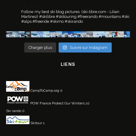
ski.libre
Follow my best ski blog pictures.
(ski-libre.com - Lilian
Martinez)
#skilibre #skitouring #freerando #mountains #ski
#alps #freeride #skimo #skirando
Charger plus
Suivre sur Instagram
LIENS
CampToCamp.org
0
POW France
Protect Our Winters 10
Ski rando
0
Skitour
1