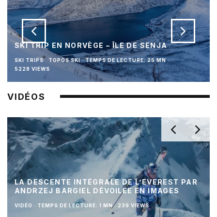
SKI TRIP EN NORVÈGE – ÎLE DE SENJA
SKI TRIPS
TOPOS SKI
·
TEMPS DE LECTURE: 25 MN
·
5228 VIEWS
VIDÉOS
LA DESCENTE INTÉGRALE DE L’EVEREST PAR
ANDRZEJ BARGIEL DÉVOILÉE EN IMAGES
VIDÉO
·
TEMPS DE LECTURE: 1 MN
·
239 VIEWS