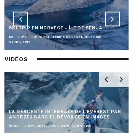
SKI TRIP EN NORVÈGE – ÎLE DE SENJA
SKI TRIPS
TOPOS SKI
·
TEMPS DE LECTURE: 25 MN
·
5230 VIEWS
VIDÉOS
LA DESCENTE INTÉGRALE DE L’EVEREST PAR
ANDRZEJ BARGIEL DÉVOILÉE EN IMAGES
VIDÉO
·
TEMPS DE LECTURE: 1 MN
·
240 VIEWS