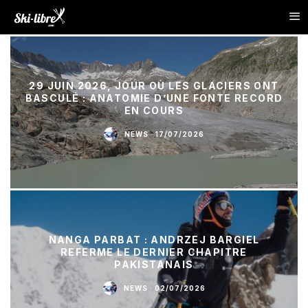
29 JUIN 2026, JOUR OÙ LES GLACIERS ONT
BASCULÉ : ANATOMIE D’UNE FONTE RECORD
EN COURS
NEWS
·
17/07/2026
NANGA PARBAT : ANDRZEJ BARGIEL
REFERME LE DERNIER CHAPITRE
PAKISTANAIS
NEWS
·
02/07/2026