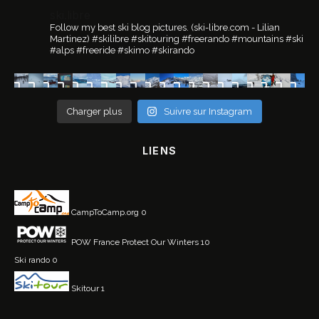
ski.libre
Follow my best ski blog pictures.
(ski-libre.com - Lilian
Martinez)
#skilibre #skitouring #freerando #mountains #ski
#alps #freeride #skimo #skirando
Charger plus
Suivre sur Instagram
LIENS
CampToCamp.org
0
POW France
Protect Our Winters 10
Ski rando
0
Skitour
1