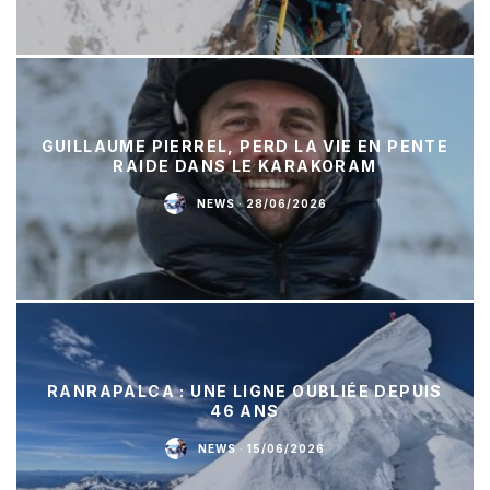
GUILLAUME PIERREL, PERD LA VIE EN PENTE
RAIDE DANS LE KARAKORAM
NEWS
·
28/06/2026
RANRAPALCA : UNE LIGNE OUBLIÉE DEPUIS
46 ANS
NEWS
·
15/06/2026