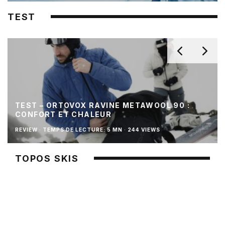
TEST
TEST – ORTOVOX RAVINE METAWOOL 90 :
CONFORT ET CHALEUR
REVIEW
·
TEMPS DE LECTURE: 5 MN
·
244 VIEWS
TOPOS SKIS