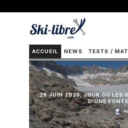
ACCUEIL
NEWS
TESTS / MA
29 JUIN 2026, JOUR OÙ LES
D’UNE FONT
N