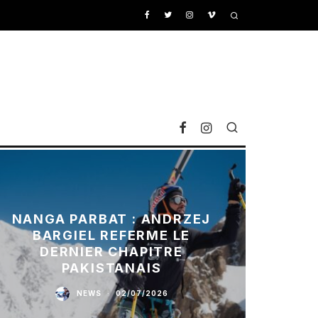
NANGA PARBAT : ANDRZEJ
BARGIEL REFERME LE
DERNIER CHAPITRE
PAKISTANAIS
NEWS
·
02/07/2026