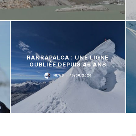
RANRAPALCA : UNE LIGNE
OUBLIÉE DEPUIS 46 ANS
NEWS
·
15/06/2026