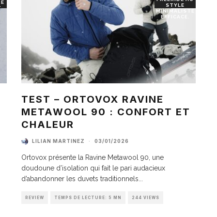
RE
STYLE
T
MINIMALISTE
EFFICACE.
TEST – ORTOVOX RAVINE
METAWOOL 90 : CONFORT ET
I
CHALEUR
LILIAN MARTINEZ
·
03/01/2026
Ortovox présente la Ravine Metawool 90, une
doudoune d’isolation qui fait le pari audacieux
d’abandonner les duvets traditionnels
...
REVIEW
TEMPS DE LECTURE: 5 MN
244 VIEWS