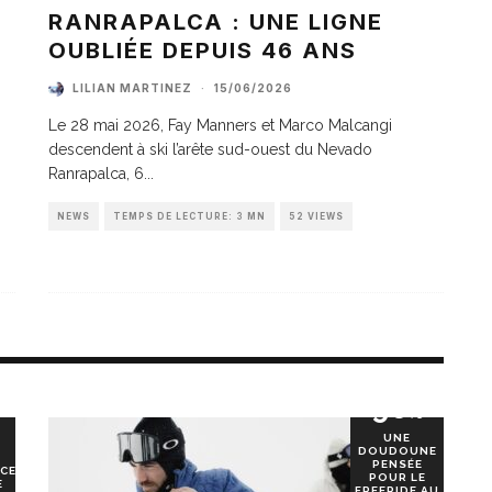
A
RANRAPALCA : UNE LIGNE
OUBLIÉE DEPUIS 46 ANS
LILIAN MARTINEZ
·
15/06/2026
Le 28 mai 2026, Fay Manners et Marco Malcangi
descendent à ski l’arête sud-ouest du Nevado
Ranrapalca, 6
...
NEWS
TEMPS DE LECTURE: 3 MN
52 VIEWS
90
%
UNE
DOUDOUNE
PENSÉE
CE
POUR LE
E
FREERIDE AU