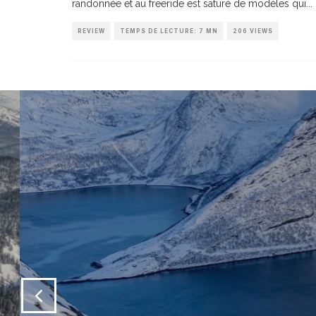
randonnée et au freeride est saturé de modèles qui
...
REVIEW
TEMPS DE LECTURE: 7 MN
206 VIEWS