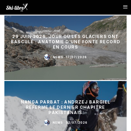
29 JUIN 2026, JOUR OÙ LES GLACIERS ONT
BASCULÉ : ANATOMIE D’UNE FONTE RECORD
EN COURS
NEWS
·
17/07/2026
NANGA PARBAT : ANDRZEJ BARGIEL
REFERME LE DERNIER CHAPITRE
PAKISTANAIS
NEWS
·
02/07/2026