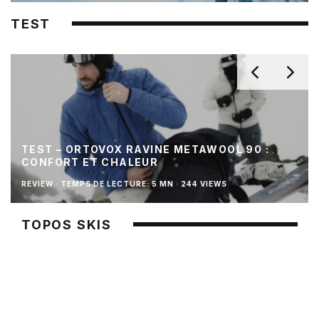
TEST
TEST – ORTOVOX RAVINE METAWOOL 90 :
CONFORT ET CHALEUR
REVIEW
·
TEMPS DE LECTURE: 5 MN
·
244 VIEWS
TOPOS SKIS