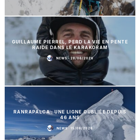
GUILLAUME PIERREL, PERD LA VIE EN PENTE
RAIDE DANS LE KARAKORAM
NEWS
·
28/06/2026
RANRAPALCA : UNE LIGNE OUBLIÉE DEPUIS
46 ANS
NEWS
·
15/06/2026