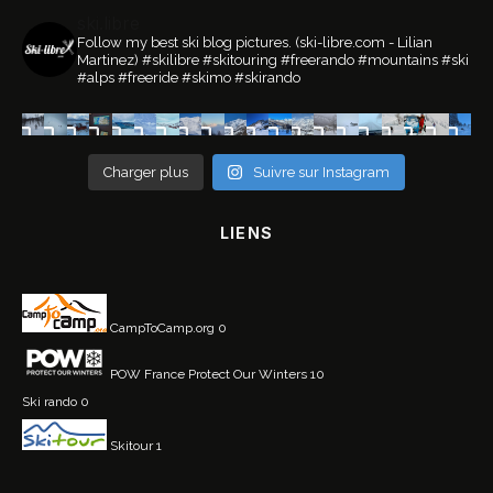
ski.libre
Follow my best ski blog pictures.
(ski-libre.com - Lilian
Martinez)
#skilibre #skitouring #freerando #mountains #ski
#alps #freeride #skimo #skirando
Charger plus
Suivre sur Instagram
LIENS
CampToCamp.org
0
POW France
Protect Our Winters 10
Ski rando
0
Skitour
1