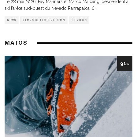
Le 28 mai 2026, Fay Manners et Marco Malcangi descendent à
ski l’arête sud-ouest du Nevado Ranrapalca, 6
...
NEWS
TEMPS DE LECTURE: 3 MN
53 VIEWS
MATOS
91
%