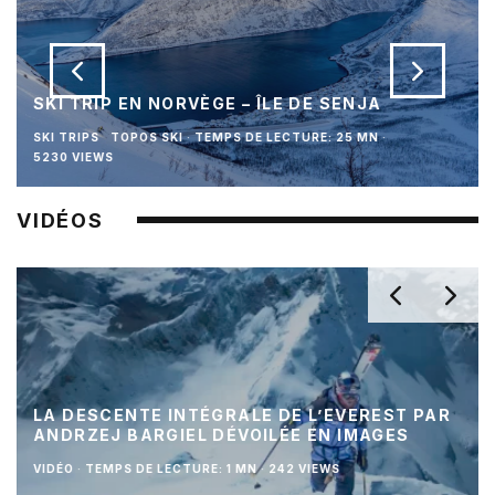
SKI TRIP EN NORVÈGE – ÎLE DE SENJA
SKI TRIPS
TOPOS SKI
·
TEMPS DE LECTURE: 25 MN
·
5230 VIEWS
VIDÉOS
LA DESCENTE INTÉGRALE DE L’EVEREST PAR
ANDRZEJ BARGIEL DÉVOILÉE EN IMAGES
VIDÉO
·
TEMPS DE LECTURE: 1 MN
·
242 VIEWS