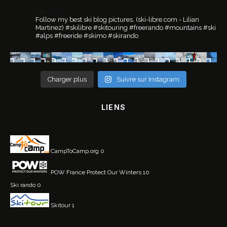
ski.libre
Follow my best ski blog pictures.
(ski-libre.com - Lilian
Martinez)
#skilibre #skitouring #freerando #mountains #ski
#alps #freeride #skimo #skirando
Charger plus
Suivre sur Instagram
LIENS
CampToCamp.org
0
POW France
Protect Our Winters 10
Ski rando
0
Skitour
1