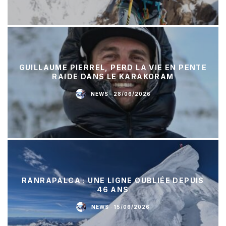
GUILLAUME PIERREL, PERD LA VIE EN PENTE
RAIDE DANS LE KARAKORAM
NEWS
·
28/06/2026
RANRAPALCA : UNE LIGNE OUBLIÉE DEPUIS
46 ANS
NEWS
·
15/06/2026