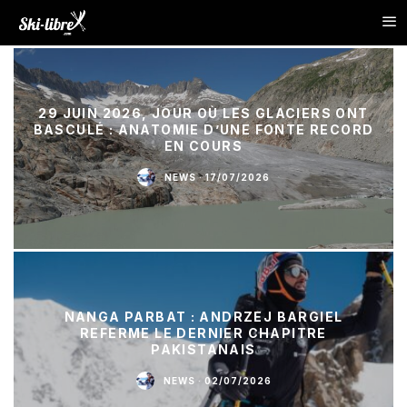
29 JUIN 2026, JOUR OÙ LES GLACIERS ONT
BASCULÉ : ANATOMIE D’UNE FONTE RECORD
EN COURS
NEWS
·
17/07/2026
NANGA PARBAT : ANDRZEJ BARGIEL
REFERME LE DERNIER CHAPITRE
PAKISTANAIS
NEWS
·
02/07/2026