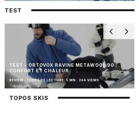
TEST
TEST – ORTOVOX RAVINE METAWOOL 90 :
CONFORT ET CHALEUR
REVIEW
·
TEMPS DE LECTURE: 5 MN
·
244 VIEWS
TOPOS SKIS