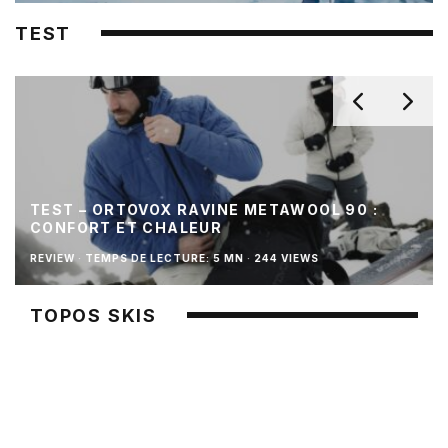
TEST
TEST – ORTOVOX RAVINE METAWOOL 90 :
CONFORT ET CHALEUR
REVIEW
·
TEMPS DE LECTURE: 5 MN
·
244 VIEWS
TOPOS SKIS