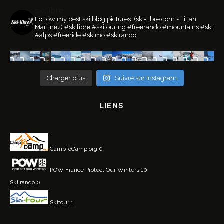
ski.libre
Follow my best ski blog pictures.
(ski-libre.com - Lilian
Martinez)
#skilibre #skitouring #freerando #mountains #ski
#alps #freeride #skimo #skirando
Charger plus
Suivre sur Instagram
LIENS
CampToCamp.org
0
POW France
Protect Our Winters 10
Ski rando
0
Skitour
1