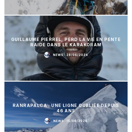
GUILLAUME PIERREL, PERD LA VIE EN PENTE
RAIDE DANS LE KARAKORAM
NEWS
·
28/06/2026
RANRAPALCA : UNE LIGNE OUBLIÉE DEPUIS
46 ANS
NEWS
·
15/06/2026