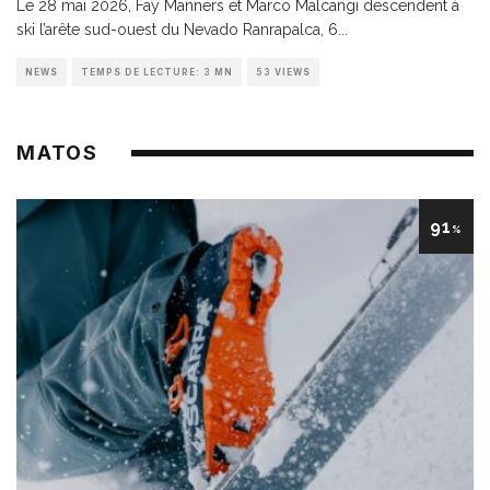
Le 28 mai 2026, Fay Manners et Marco Malcangi descendent à
ski l’arête sud-ouest du Nevado Ranrapalca, 6
...
NEWS
TEMPS DE LECTURE: 3 MN
53 VIEWS
MATOS
91
%