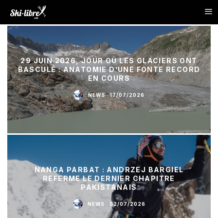
29 JUIN 2026, JOUR OÙ LES GLACIERS ONT
BASCULÉ : ANATOMIE D’UNE FONTE RECORD
EN COURS
NEWS
·
17/07/2026
NANGA PARBAT : ANDRZEJ BARGIEL
REFERME LE DERNIER CHAPITRE
PAKISTANAIS
NEWS
·
02/07/2026