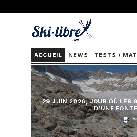
ACCUEIL
NEWS
TESTS / MA
29 JUIN 2026, JOUR OÙ LES
D’UNE FONT
N