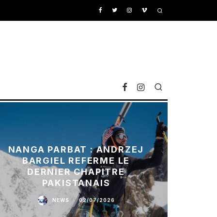
NANGA PARBAT : ANDRZEJ
BARGIEL REFERME LE
DERNIER CHAPITRE
PAKISTANAIS
NEWS
·
02/07/2026