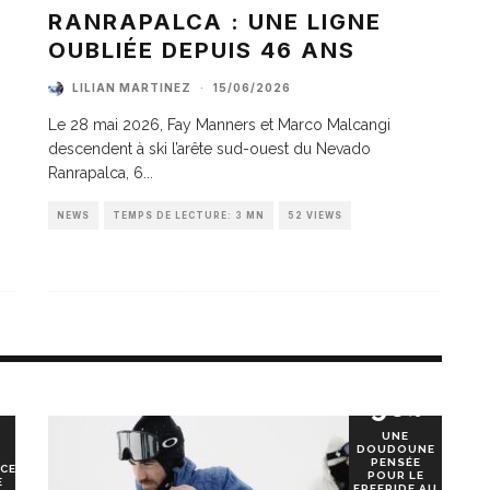
A
RANRAPALCA : UNE LIGNE
OUBLIÉE DEPUIS 46 ANS
LILIAN MARTINEZ
·
15/06/2026
Le 28 mai 2026, Fay Manners et Marco Malcangi
descendent à ski l’arête sud-ouest du Nevado
Ranrapalca, 6
...
NEWS
TEMPS DE LECTURE: 3 MN
52 VIEWS
90
%
UNE
DOUDOUNE
PENSÉE
CE
POUR LE
E
FREERIDE AU