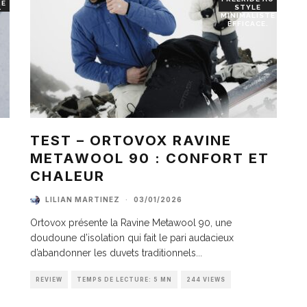
RE
STYLE
T
MINIMALISTE
EFFICACE.
TEST – ORTOVOX RAVINE
METAWOOL 90 : CONFORT ET
I
CHALEUR
LILIAN MARTINEZ
·
03/01/2026
Ortovox présente la Ravine Metawool 90, une
doudoune d’isolation qui fait le pari audacieux
d’abandonner les duvets traditionnels
...
REVIEW
TEMPS DE LECTURE: 5 MN
244 VIEWS