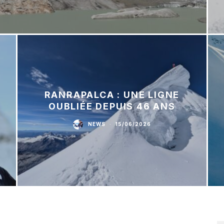
RANRAPALCA : UNE LIGNE
OUBLIÉE DEPUIS 46 ANS
NEWS
·
15/06/2026