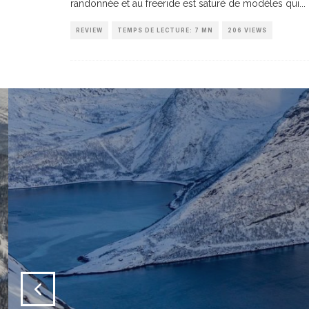
randonnée et au freeride est saturé de modèles qui
...
REVIEW
TEMPS DE LECTURE: 7 MN
206 VIEWS