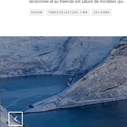
randonnée et au freeride est saturé de modèles qui
...
REVIEW
TEMPS DE LECTURE: 7 MN
205 VIEWS