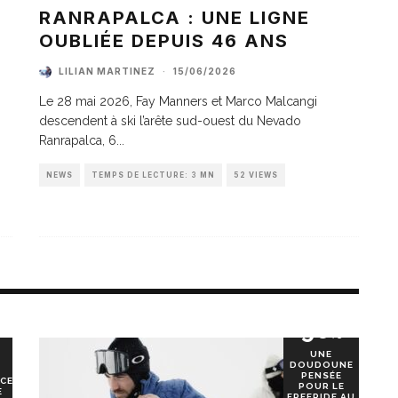
A
RANRAPALCA : UNE LIGNE
OUBLIÉE DEPUIS 46 ANS
LILIAN MARTINEZ
·
15/06/2026
Le 28 mai 2026, Fay Manners et Marco Malcangi
descendent à ski l’arête sud-ouest du Nevado
Ranrapalca, 6
...
NEWS
TEMPS DE LECTURE: 3 MN
52 VIEWS
90
%
UNE
DOUDOUNE
PENSÉE
CE
POUR LE
E
FREERIDE AU