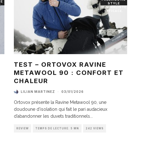
RE
STYLE
T
MINIMALISTE
EFFICACE.
TEST – ORTOVOX RAVINE
METAWOOL 90 : CONFORT ET
I
CHALEUR
LILIAN MARTINEZ
·
03/01/2026
Ortovox présente la Ravine Metawool 90, une
doudoune d’isolation qui fait le pari audacieux
d’abandonner les duvets traditionnels
...
REVIEW
TEMPS DE LECTURE: 5 MN
242 VIEWS