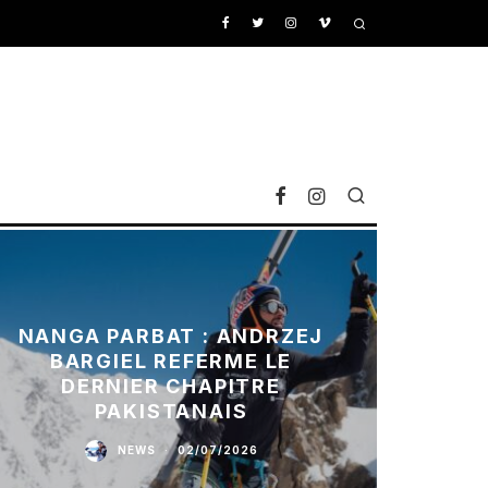
NANGA PARBAT : ANDRZEJ
BARGIEL REFERME LE
DERNIER CHAPITRE
PAKISTANAIS
NEWS
·
02/07/2026