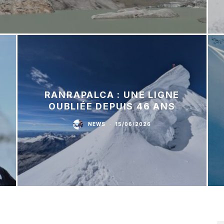
RANRAPALCA : UNE LIGNE
OUBLIÉE DEPUIS 46 ANS
NEWS
·
15/06/2026