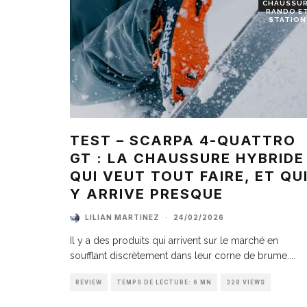
CHAUSSU
RANDO E
STATION
TEST – SCARPA 4-QUATTRO
GT : LA CHAUSSURE HYBRIDE
QUI VEUT TOUT FAIRE, ET QU
Y ARRIVE PRESQUE
LILIAN MARTINEZ
·
24/02/2026
Il y a des produits qui arrivent sur le marché en
soufflant discrètement dans leur corne de brume.
...
REVIEW
TEMPS DE LECTURE: 6 MN
328 VIEWS