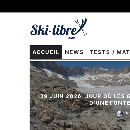
ACCUEIL
NEWS
TESTS / MA
29 JUIN 2026, JOUR OÙ LES
D’UNE FONT
N