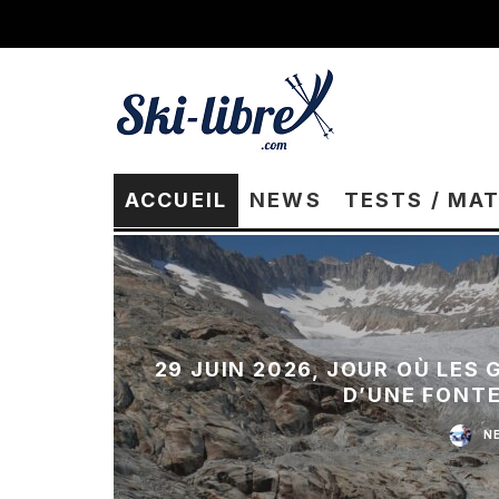
ACCUEIL
NEWS
TESTS / MA
29 JUIN 2026, JOUR OÙ LES
D’UNE FONT
N