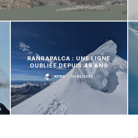
RANRAPALCA : UNE LIGNE
OUBLIÉE DEPUIS 46 ANS
NEWS
·
15/06/2026