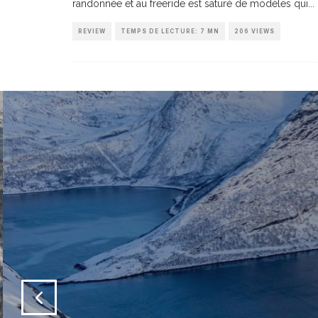
randonnée et au freeride est saturé de modèles qui
...
REVIEW
TEMPS DE LECTURE: 7 MN
206 VIEWS