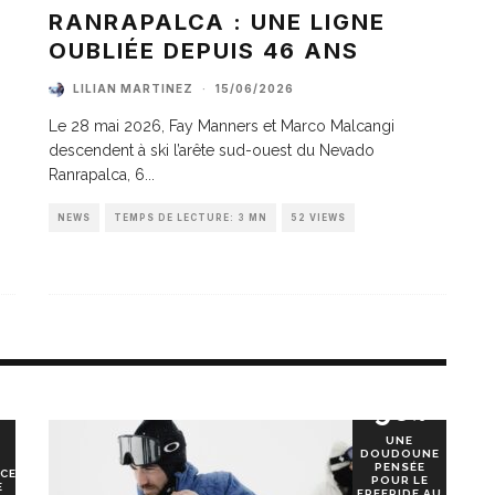
A
RANRAPALCA : UNE LIGNE
OUBLIÉE DEPUIS 46 ANS
LILIAN MARTINEZ
·
15/06/2026
Le 28 mai 2026, Fay Manners et Marco Malcangi
descendent à ski l’arête sud-ouest du Nevado
Ranrapalca, 6
...
NEWS
TEMPS DE LECTURE: 3 MN
52 VIEWS
90
%
UNE
DOUDOUNE
PENSÉE
CE
POUR LE
E
FREERIDE AU