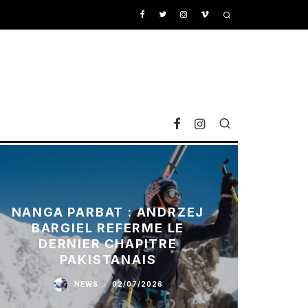
NANGA PARBAT : ANDRZEJ
BARGIEL REFERME LE
DERNIER CHAPITRE
PAKISTANAIS
NEWS
·
02/07/2026