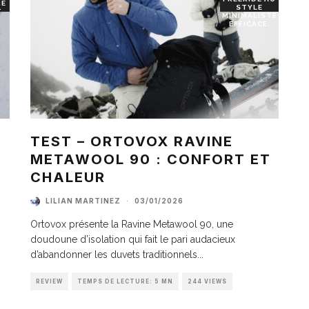
RE
STYLE
T
MINIMALISTE
EFFICACE.
TEST – ORTOVOX RAVINE
METAWOOL 90 : CONFORT ET
I
CHALEUR
LILIAN MARTINEZ
·
03/01/2026
Ortovox présente la Ravine Metawool 90, une
doudoune d’isolation qui fait le pari audacieux
d’abandonner les duvets traditionnels
...
REVIEW
TEMPS DE LECTURE: 5 MN
244 VIEWS