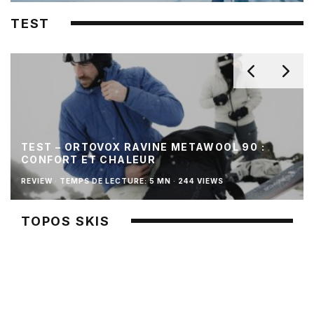
TEST
TEST – ORTOVOX RAVINE METAWOOL 90 :
CONFORT ET CHALEUR
REVIEW
·
TEMPS DE LECTURE: 5 MN
·
244 VIEWS
TOPOS SKIS