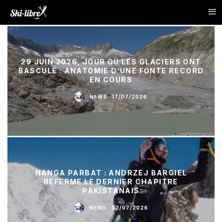
29 JUIN 2026, JOUR OÙ LES GLACIERS ONT
BASCULÉ : ANATOMIE D’UNE FONTE RECORD
EN COURS
NEWS
·
17/07/2026
NANGA PARBAT : ANDRZEJ BARGIEL
REFERME LE DERNIER CHAPITRE
PAKISTANAIS
NEWS
·
02/07/2026