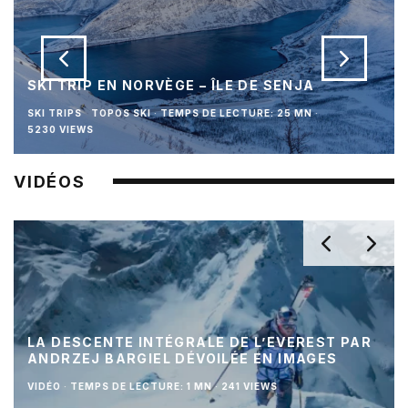
SKI TRIP EN NORVÈGE – ÎLE DE SENJA
SKI TRIPS
TOPOS SKI
·
TEMPS DE LECTURE: 25 MN
·
5230 VIEWS
VIDÉOS
LA DESCENTE INTÉGRALE DE L’EVEREST PAR
ANDRZEJ BARGIEL DÉVOILÉE EN IMAGES
VIDÉO
·
TEMPS DE LECTURE: 1 MN
·
241 VIEWS