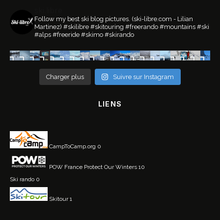
ski.libre
Follow my best ski blog pictures.
(ski-libre.com - Lilian
Martinez)
#skilibre #skitouring #freerando #mountains #ski
#alps #freeride #skimo #skirando
Charger plus
Suivre sur Instagram
LIENS
CampToCamp.org
0
POW France
Protect Our Winters 10
Ski rando
0
Skitour
1