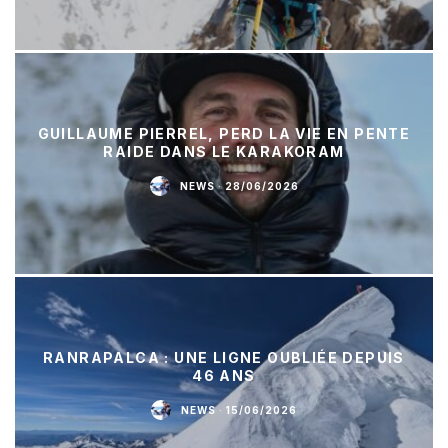
GUILLAUME PIERREL, PERD LA VIE EN PENTE
RAIDE DANS LE KARAKORAM
NEWS
·
28/06/2026
RANRAPALCA : UNE LIGNE OUBLIÉE DEPUIS
46 ANS
NEWS
·
15/06/2026