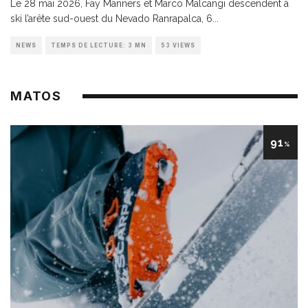
Le 28 mai 2026, Fay Manners et Marco Malcangi descendent à
ski l’arête sud-ouest du Nevado Ranrapalca, 6
...
NEWS
TEMPS DE LECTURE: 3 MN
53 VIEWS
MATOS
91
%