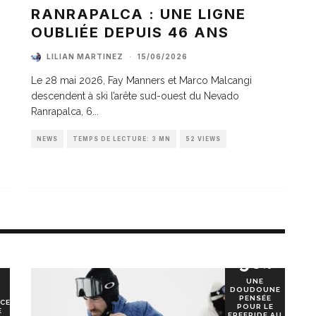
A
RANRAPALCA : UNE LIGNE
OUBLIÉE DEPUIS 46 ANS
LILIAN MARTINEZ
·
15/06/2026
Le 28 mai 2026, Fay Manners et Marco Malcangi
descendent à ski l’arête sud-ouest du Nevado
Ranrapalca, 6
...
NEWS
TEMPS DE LECTURE: 3 MN
52 VIEWS
90
%
UNE
DOUDOUNE
PENSÉE
CE
POUR LE
E
FREERIDE AU