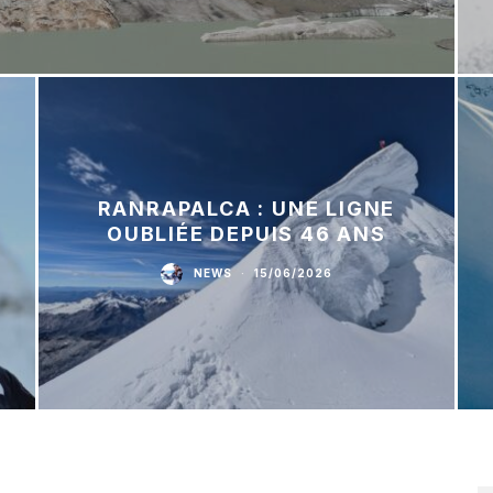
RANRAPALCA : UNE LIGNE
OUBLIÉE DEPUIS 46 ANS
NEWS
·
15/06/2026