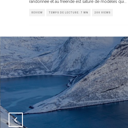
randonnée et au freeride est saturé de modèles qui
...
REVIEW
TEMPS DE LECTURE: 7 MN
206 VIEWS