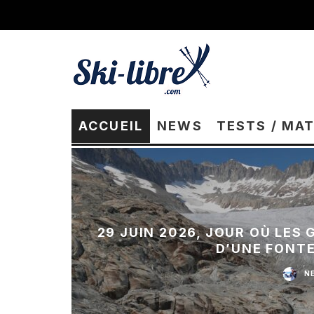
ACCUEIL
NEWS
TESTS / MA
29 JUIN 2026, JOUR OÙ LES
D’UNE FONT
N