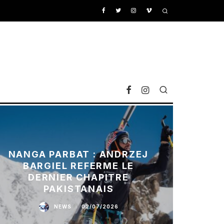
NANGA PARBAT : ANDRZEJ
BARGIEL REFERME LE
DERNIER CHAPITRE
PAKISTANAIS
NEWS
·
02/07/2026