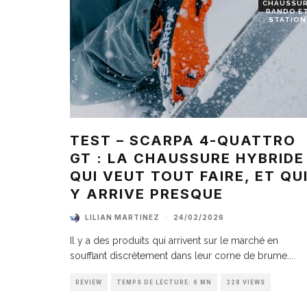
CHAUSSU
RANDO E
STATION
TEST – SCARPA 4-QUATTRO
GT : LA CHAUSSURE HYBRIDE
QUI VEUT TOUT FAIRE, ET QU
Y ARRIVE PRESQUE
LILIAN MARTINEZ
·
24/02/2026
Il y a des produits qui arrivent sur le marché en
soufflant discrètement dans leur corne de brume.
...
REVIEW
TEMPS DE LECTURE: 6 MN
328 VIEWS