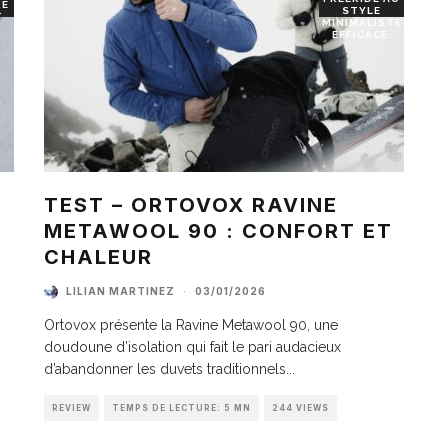
RE
STYLE
T
MINIMALISTE
EFFICACE.
TEST – ORTOVOX RAVINE
METAWOOL 90 : CONFORT ET
I
CHALEUR
LILIAN MARTINEZ
·
03/01/2026
Ortovox présente la Ravine Metawool 90, une
doudoune d’isolation qui fait le pari audacieux
d’abandonner les duvets traditionnels
...
REVIEW
TEMPS DE LECTURE: 5 MN
244 VIEWS