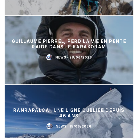
GUILLAUME PIERREL, PERD LA VIE EN PENTE
RAIDE DANS LE KARAKORAM
NEWS
·
28/06/2026
RANRAPALCA : UNE LIGNE OUBLIÉE DEPUIS
46 ANS
NEWS
·
15/06/2026