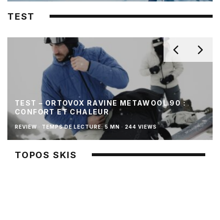
TEST
TEST – ORTOVOX RAVINE METAWOOL 90 :
CONFORT ET CHALEUR
REVIEW
·
TEMPS DE LECTURE: 5 MN
·
244 VIEWS
TOPOS SKIS