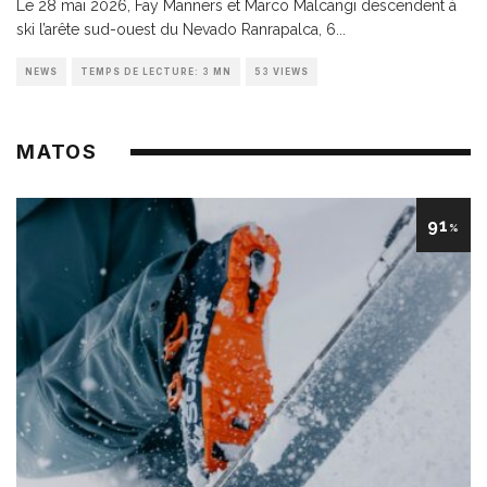
Le 28 mai 2026, Fay Manners et Marco Malcangi descendent à
ski l’arête sud-ouest du Nevado Ranrapalca, 6
...
NEWS
TEMPS DE LECTURE: 3 MN
53 VIEWS
MATOS
91
%