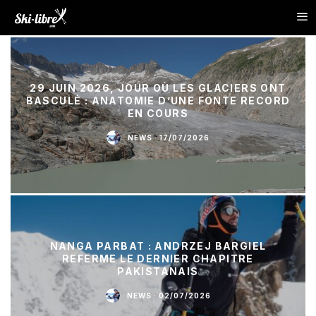
29 JUIN 2026, JOUR OÙ LES GLACIERS ONT
BASCULÉ : ANATOMIE D’UNE FONTE RECORD
EN COURS
NEWS
·
17/07/2026
NANGA PARBAT : ANDRZEJ BARGIEL
REFERME LE DERNIER CHAPITRE
PAKISTANAIS
NEWS
·
02/07/2026