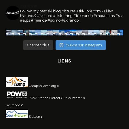
ski.libre
Follow my best ski blog pictures.
(ski-libre.com - Lilian
Martinez)
#skilibre #skitouring #freerando #mountains #ski
#alps #freeride #skimo #skirando
Charger plus
Suivre sur Instagram
LIENS
CampToCamp.org
0
POW France
Protect Our Winters 10
Ski rando
0
Skitour
1