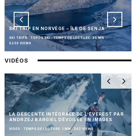
SKI TRIP EN NORVÈGE – ÎLE DE SENJA
SKI TRIPS
TOPOS SKI
·
TEMPS DE LECTURE: 25 MN
·
5230 VIEWS
VIDÉOS
LA DESCENTE INTÉGRALE DE L’EVEREST PAR
ANDRZEJ BARGIEL DÉVOILÉE EN IMAGES
VIDÉO
·
TEMPS DE LECTURE: 1 MN
·
242 VIEWS