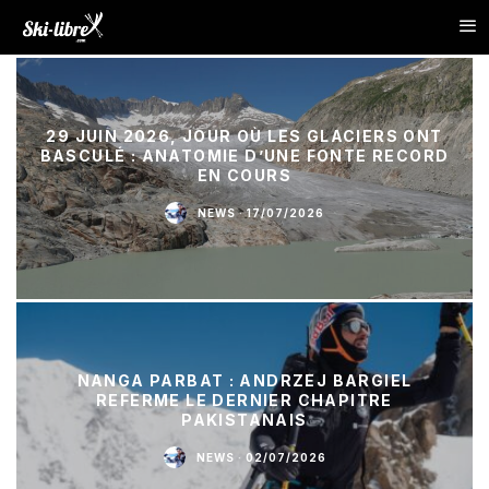
29 JUIN 2026, JOUR OÙ LES GLACIERS ONT
BASCULÉ : ANATOMIE D’UNE FONTE RECORD
EN COURS
NEWS
·
17/07/2026
NANGA PARBAT : ANDRZEJ BARGIEL
REFERME LE DERNIER CHAPITRE
PAKISTANAIS
NEWS
·
02/07/2026