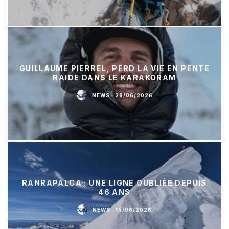
GUILLAUME PIERREL, PERD LA VIE EN PENTE
RAIDE DANS LE KARAKORAM
NEWS
·
28/06/2026
RANRAPALCA : UNE LIGNE OUBLIÉE DEPUIS
46 ANS
NEWS
·
15/06/2026