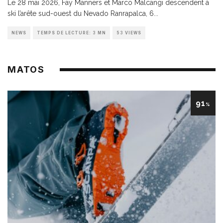
Le 28 mai 2026, Fay Manners et Marco Malcangi descendent à
ski l’arête sud-ouest du Nevado Ranrapalca, 6
...
NEWS
TEMPS DE LECTURE: 3 MN
53 VIEWS
MATOS
91
%