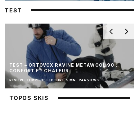
TEST
TEST – ORTOVOX RAVINE METAWOOL 90 :
CONFORT ET CHALEUR
REVIEW
·
TEMPS DE LECTURE: 5 MN
·
244 VIEWS
TOPOS SKIS