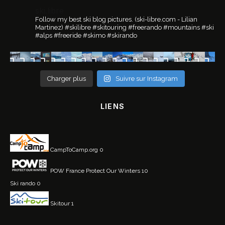
ski.libre
Follow my best ski blog pictures.
(ski-libre.com - Lilian
Martinez)
#skilibre #skitouring #freerando #mountains #ski
#alps #freeride #skimo #skirando
Charger plus
Suivre sur Instagram
LIENS
CampToCamp.org
0
POW France
Protect Our Winters 10
Ski rando
0
Skitour
1