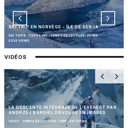
SKI TRIP EN NORVÈGE – ÎLE DE SENJA
SKI TRIPS
TOPOS SKI
·
TEMPS DE LECTURE: 25 MN
·
5230 VIEWS
VIDÉOS
LA DESCENTE INTÉGRALE DE L’EVEREST PAR
ANDRZEJ BARGIEL DÉVOILÉE EN IMAGES
VIDÉO
·
TEMPS DE LECTURE: 1 MN
·
241 VIEWS