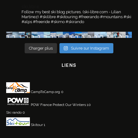
ski.libre
Follow my best ski blog pictures.
(ski-libre.com - Lilian
Martinez)
#skilibre #skitouring #freerando #mountains #ski
#alps #freeride #skimo #skirando
Charger plus
Suivre sur Instagram
LIENS
CampToCamp.org
0
POW France
Protect Our Winters 10
Ski rando
0
Skitour
1