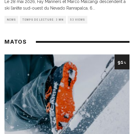
Le 28 mai 2026, Fay Manners et Marco Malcangi descendent à
ski l’arête sud-ouest du Nevado Ranrapalca, 6
...
NEWS
TEMPS DE LECTURE: 3 MN
53 VIEWS
MATOS
91
%