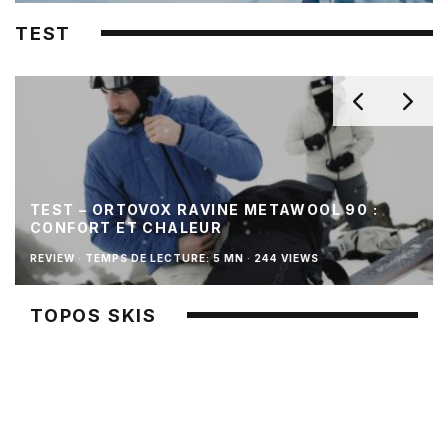
TEST
TEST – ORTOVOX RAVINE METAWOOL 90 :
CONFORT ET CHALEUR
REVIEW
·
TEMPS DE LECTURE: 5 MN
·
244 VIEWS
TOPOS SKIS