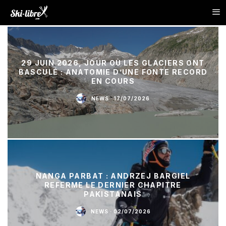
29 JUIN 2026, JOUR OÙ LES GLACIERS ONT
BASCULÉ : ANATOMIE D’UNE FONTE RECORD
EN COURS
NEWS
·
17/07/2026
NANGA PARBAT : ANDRZEJ BARGIEL
REFERME LE DERNIER CHAPITRE
PAKISTANAIS
NEWS
·
02/07/2026