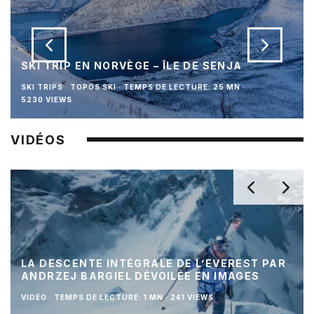
SKI TRIP EN NORVÈGE – ÎLE DE SENJA
SKI TRIPS
TOPOS SKI
·
TEMPS DE LECTURE: 25 MN
·
5230 VIEWS
VIDÉOS
LA DESCENTE INTÉGRALE DE L’EVEREST PAR
ANDRZEJ BARGIEL DÉVOILÉE EN IMAGES
VIDÉO
·
TEMPS DE LECTURE: 1 MN
·
241 VIEWS