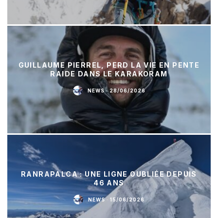
GUILLAUME PIERREL, PERD LA VIE EN PENTE
RAIDE DANS LE KARAKORAM
NEWS
·
28/06/2026
RANRAPALCA : UNE LIGNE OUBLIÉE DEPUIS
46 ANS
NEWS
·
15/06/2026