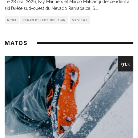
Le 28 mai 2026, Fay Manners et Marco Malcangi descendent à
ski l’arête sud-ouest du Nevado Ranrapalca, 6
...
NEWS
TEMPS DE LECTURE: 3 MN
53 VIEWS
MATOS
91
%