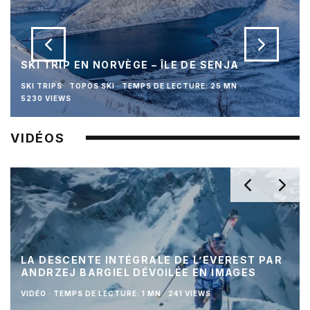
SKI TRIP EN NORVÈGE – ÎLE DE SENJA
SKI TRIPS
TOPOS SKI
·
TEMPS DE LECTURE: 25 MN
·
5230 VIEWS
VIDÉOS
LA DESCENTE INTÉGRALE DE L’EVEREST PAR
ANDRZEJ BARGIEL DÉVOILÉE EN IMAGES
VIDÉO
·
TEMPS DE LECTURE: 1 MN
·
241 VIEWS