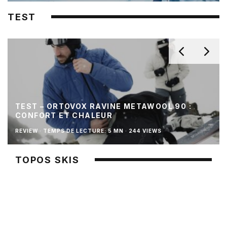
TEST
TEST – ORTOVOX RAVINE METAWOOL 90 :
CONFORT ET CHALEUR
REVIEW
·
TEMPS DE LECTURE: 5 MN
·
244 VIEWS
TOPOS SKIS