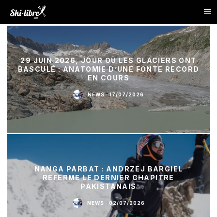
29 JUIN 2026, JOUR OÙ LES GLACIERS ONT
BASCULÉ : ANATOMIE D’UNE FONTE RECORD
EN COURS
NEWS
·
17/07/2026
NANGA PARBAT : ANDRZEJ BARGIEL
REFERME LE DERNIER CHAPITRE
PAKISTANAIS
NEWS
·
02/07/2026