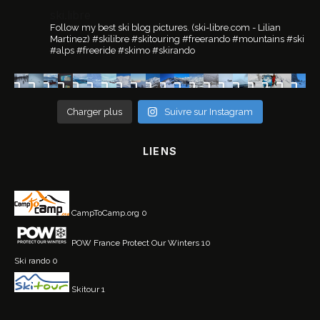
ski.libre
Follow my best ski blog pictures.
(ski-libre.com - Lilian
Martinez)
#skilibre #skitouring #freerando #mountains #ski
#alps #freeride #skimo #skirando
Charger plus
Suivre sur Instagram
LIENS
CampToCamp.org
0
POW France
Protect Our Winters 10
Ski rando
0
Skitour
1