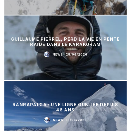
GUILLAUME PIERREL, PERD LA VIE EN PENTE
RAIDE DANS LE KARAKORAM
NEWS
·
28/06/2026
RANRAPALCA : UNE LIGNE OUBLIÉE DEPUIS
46 ANS
NEWS
·
15/06/2026