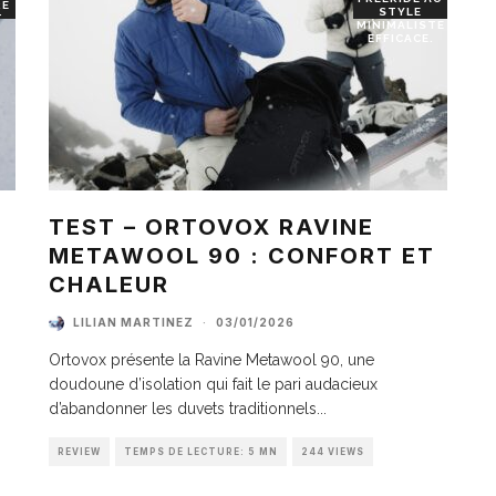
RE
STYLE
T
MINIMALISTE
EFFICACE.
TEST – ORTOVOX RAVINE
METAWOOL 90 : CONFORT ET
I
CHALEUR
LILIAN MARTINEZ
·
03/01/2026
Ortovox présente la Ravine Metawool 90, une
doudoune d’isolation qui fait le pari audacieux
d’abandonner les duvets traditionnels
...
REVIEW
TEMPS DE LECTURE: 5 MN
244 VIEWS