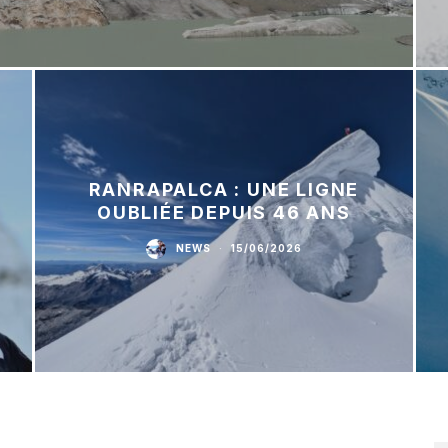
RANRAPALCA : UNE LIGNE
OUBLIÉE DEPUIS 46 ANS
NEWS
·
15/06/2026