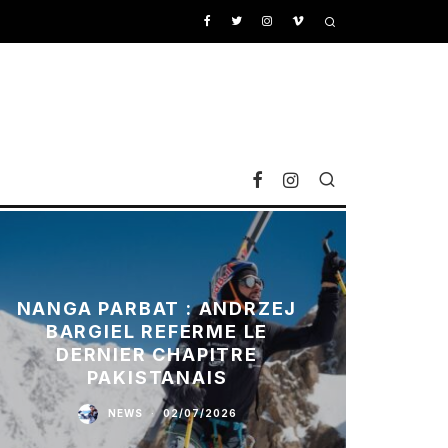
NANGA PARBAT : ANDRZEJ
BARGIEL REFERME LE
DERNIER CHAPITRE
PAKISTANAIS
NEWS
·
02/07/2026