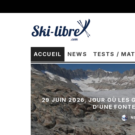
ACCUEIL
NEWS
TESTS / MA
29 JUIN 2026, JOUR OÙ LES
D’UNE FONT
N