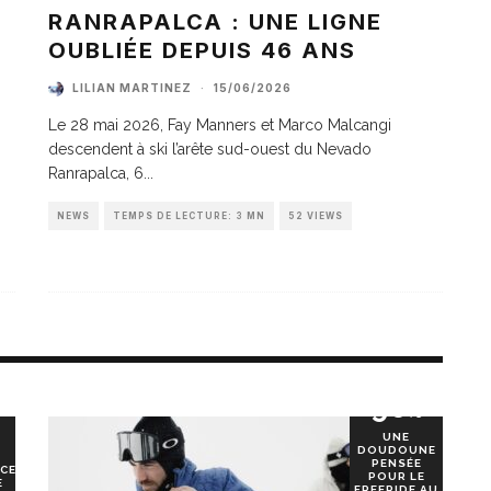
A
RANRAPALCA : UNE LIGNE
OUBLIÉE DEPUIS 46 ANS
LILIAN MARTINEZ
·
15/06/2026
Le 28 mai 2026, Fay Manners et Marco Malcangi
descendent à ski l’arête sud-ouest du Nevado
Ranrapalca, 6
...
NEWS
TEMPS DE LECTURE: 3 MN
52 VIEWS
90
%
UNE
DOUDOUNE
PENSÉE
CE
POUR LE
E
FREERIDE AU