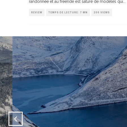
randonnée et au freeride est saturé de modèles qui
...
REVIEW
TEMPS DE LECTURE: 7 MN
206 VIEWS