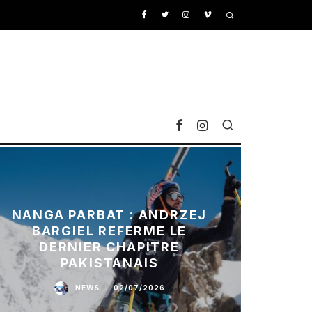
NANGA PARBAT : ANDRZEJ
BARGIEL REFERME LE
DERNIER CHAPITRE
PAKISTANAIS
NEWS
·
02/07/2026