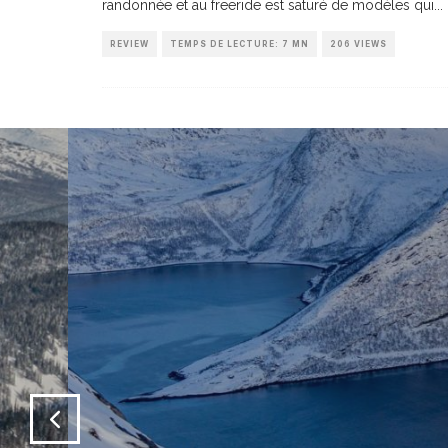
randonnée et au freeride est saturé de modèles qui
...
REVIEW
TEMPS DE LECTURE: 7 MN
206 VIEWS