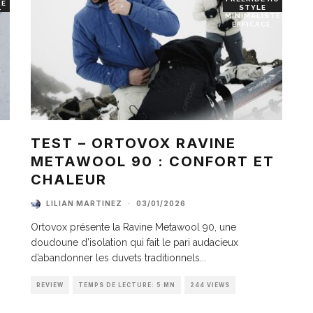
RE
STYLE
T
MINIMALISTE
EFFICACE.
TEST – ORTOVOX RAVINE
METAWOOL 90 : CONFORT ET
I
CHALEUR
LILIAN MARTINEZ
·
03/01/2026
Ortovox présente la Ravine Metawool 90, une
doudoune d’isolation qui fait le pari audacieux
d’abandonner les duvets traditionnels
...
REVIEW
TEMPS DE LECTURE: 5 MN
244 VIEWS