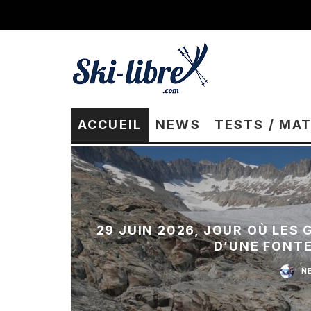
ACCUEIL
NEWS
TESTS / MA
29 JUIN 2026, JOUR OÙ LES
D’UNE FONT
N