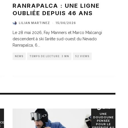
A
RANRAPALCA : UNE LIGNE
OUBLIÉE DEPUIS 46 ANS
LILIAN MARTINEZ
·
15/06/2026
Le 28 mai 2026, Fay Manners et Marco Malcangi
descendent à ski l’arête sud-ouest du Nevado
Ranrapalca, 6
...
NEWS
TEMPS DE LECTURE: 3 MN
52 VIEWS
90
%
UNE
DOUDOUNE
PENSÉE
CE
POUR LE
E
FREERIDE AU