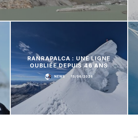
RANRAPALCA : UNE LIGNE
OUBLIÉE DEPUIS 46 ANS
NEWS
·
15/06/2026