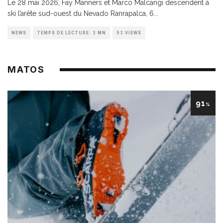
Le 28 mai 2026, Fay Manners et Marco Malcangi descendent à
ski l’arête sud-ouest du Nevado Ranrapalca, 6
...
NEWS
TEMPS DE LECTURE: 3 MN
53 VIEWS
MATOS
91
%