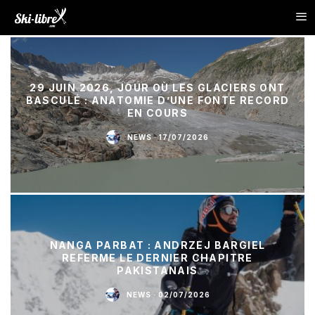
29 JUIN 2026, JOUR OÙ LES GLACIERS ONT
BASCULÉ : ANATOMIE D’UNE FONTE RECORD
EN COURS
NEWS
·
17/07/2026
NANGA PARBAT : ANDRZEJ BARGIEL
REFERME LE DERNIER CHAPITRE
PAKISTANAIS
NEWS
·
02/07/2026