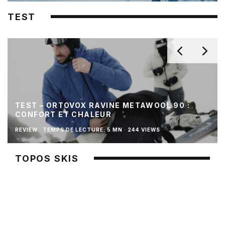
TEST
TEST – ORTOVOX RAVINE METAWOOL 90 :
CONFORT ET CHALEUR
REVIEW
·
TEMPS DE LECTURE: 5 MN
·
244 VIEWS
TOPOS SKIS