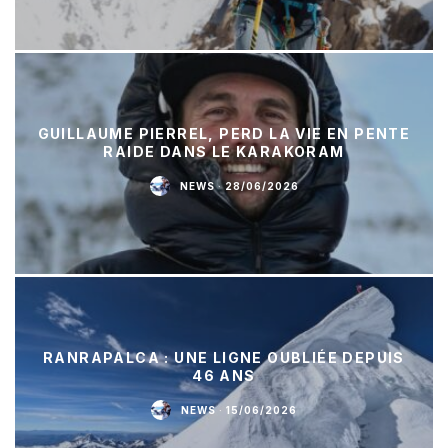
GUILLAUME PIERREL, PERD LA VIE EN PENTE
RAIDE DANS LE KARAKORAM
NEWS
·
28/06/2026
RANRAPALCA : UNE LIGNE OUBLIÉE DEPUIS
46 ANS
NEWS
·
15/06/2026