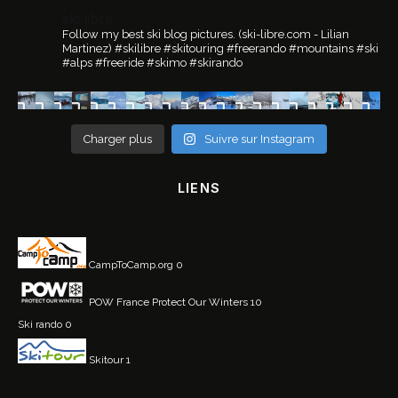
ski.libre
Follow my best ski blog pictures.
(ski-libre.com - Lilian
Martinez)
#skilibre #skitouring #freerando #mountains #ski
#alps #freeride #skimo #skirando
Charger plus
Suivre sur Instagram
LIENS
CampToCamp.org
0
POW France
Protect Our Winters 10
Ski rando
0
Skitour
1