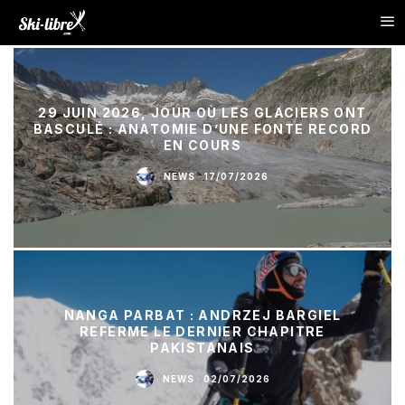
29 JUIN 2026, JOUR OÙ LES GLACIERS ONT
BASCULÉ : ANATOMIE D’UNE FONTE RECORD
EN COURS
NEWS
·
17/07/2026
NANGA PARBAT : ANDRZEJ BARGIEL
REFERME LE DERNIER CHAPITRE
PAKISTANAIS
NEWS
·
02/07/2026