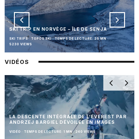
SKI TRIP EN NORVÈGE – ÎLE DE SENJA
SKI TRIPS
TOPOS SKI
·
TEMPS DE LECTURE: 25 MN
·
5230 VIEWS
VIDÉOS
LA DESCENTE INTÉGRALE DE L’EVEREST PAR
ANDRZEJ BARGIEL DÉVOILÉE EN IMAGES
VIDÉO
·
TEMPS DE LECTURE: 1 MN
·
240 VIEWS