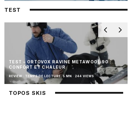
TEST
TEST – ORTOVOX RAVINE METAWOOL 90 :
CONFORT ET CHALEUR
REVIEW
·
TEMPS DE LECTURE: 5 MN
·
244 VIEWS
TOPOS SKIS