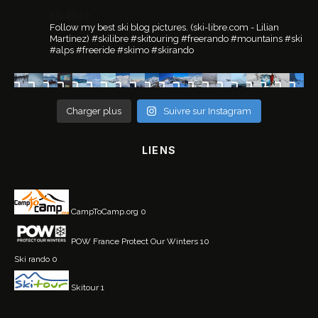
ski.libre
Follow my best ski blog pictures.
(ski-libre.com - Lilian
Martinez)
#skilibre #skitouring #freerando #mountains #ski
#alps #freeride #skimo #skirando
Charger plus
Suivre sur Instagram
LIENS
CampToCamp.org
0
POW France
Protect Our Winters 10
Ski rando
0
Skitour
1