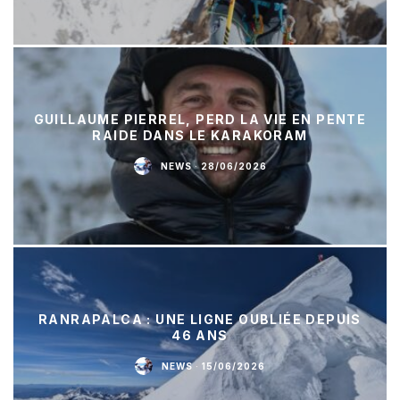
GUILLAUME PIERREL, PERD LA VIE EN PENTE
RAIDE DANS LE KARAKORAM
NEWS
·
28/06/2026
RANRAPALCA : UNE LIGNE OUBLIÉE DEPUIS
46 ANS
NEWS
·
15/06/2026