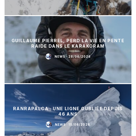
GUILLAUME PIERREL, PERD LA VIE EN PENTE
RAIDE DANS LE KARAKORAM
NEWS
·
28/06/2026
RANRAPALCA : UNE LIGNE OUBLIÉE DEPUIS
46 ANS
NEWS
·
15/06/2026