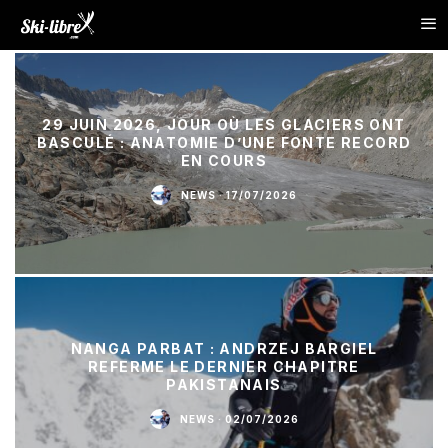
29 JUIN 2026, JOUR OÙ LES GLACIERS ONT
BASCULÉ : ANATOMIE D’UNE FONTE RECORD
EN COURS
NEWS
·
17/07/2026
NANGA PARBAT : ANDRZEJ BARGIEL
REFERME LE DERNIER CHAPITRE
PAKISTANAIS
NEWS
·
02/07/2026