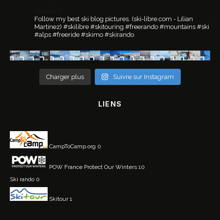
ski.libre
Follow my best ski blog pictures.
(ski-libre.com - Lilian
Martinez)
#skilibre #skitouring #freerando #mountains #ski
#alps #freeride #skimo #skirando
Charger plus
Suivre sur Instagram
LIENS
CampToCamp.org
0
POW France
Protect Our Winters 10
Ski rando
0
Skitour
1