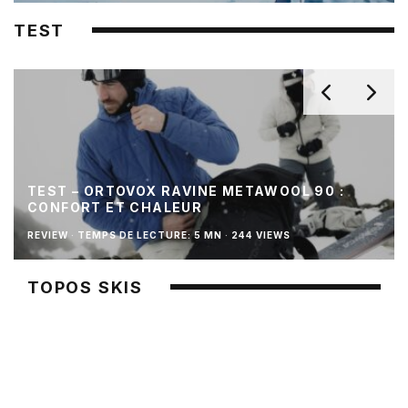
TEST
TEST – ORTOVOX RAVINE METAWOOL 90 :
CONFORT ET CHALEUR
REVIEW
·
TEMPS DE LECTURE: 5 MN
·
244 VIEWS
TOPOS SKIS