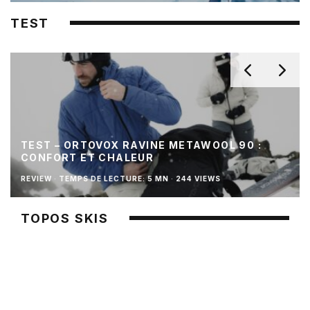
TEST
TEST – ORTOVOX RAVINE METAWOOL 90 :
CONFORT ET CHALEUR
REVIEW
·
TEMPS DE LECTURE: 5 MN
·
244 VIEWS
TOPOS SKIS