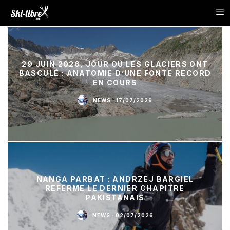
29 JUIN 2026, JOUR OÙ LES GLACIERS ONT
BASCULÉ : ANATOMIE D’UNE FONTE RECORD
EN COURS
NEWS
·
17/07/2026
NANGA PARBAT : ANDRZEJ BARGIEL
REFERME LE DERNIER CHAPITRE
PAKISTANAIS
NEWS
·
02/07/2026