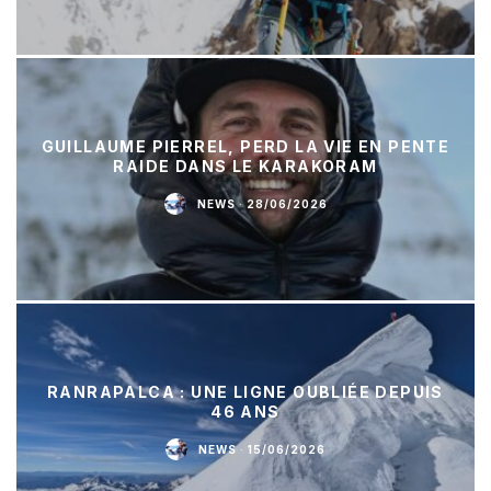
GUILLAUME PIERREL, PERD LA VIE EN PENTE
RAIDE DANS LE KARAKORAM
NEWS
·
28/06/2026
RANRAPALCA : UNE LIGNE OUBLIÉE DEPUIS
46 ANS
NEWS
·
15/06/2026