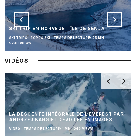
SKI TRIP EN NORVÈGE – ÎLE DE SENJA
SKI TRIPS
TOPOS SKI
·
TEMPS DE LECTURE: 25 MN
·
5230 VIEWS
VIDÉOS
LA DESCENTE INTÉGRALE DE L’EVEREST PAR
ANDRZEJ BARGIEL DÉVOILÉE EN IMAGES
VIDÉO
·
TEMPS DE LECTURE: 1 MN
·
240 VIEWS