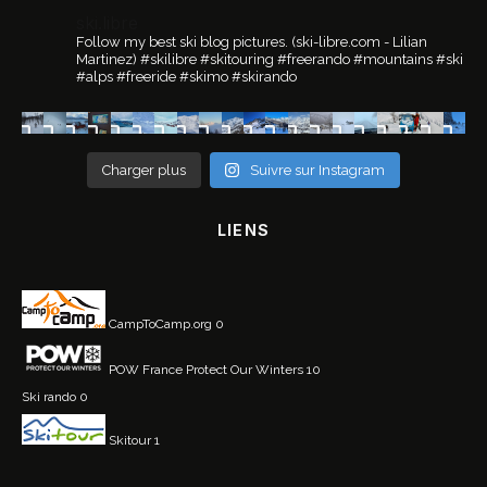
ski.libre
Follow my best ski blog pictures.
(ski-libre.com - Lilian
Martinez)
#skilibre #skitouring #freerando #mountains #ski
#alps #freeride #skimo #skirando
Charger plus
Suivre sur Instagram
LIENS
CampToCamp.org
0
POW France
Protect Our Winters 10
Ski rando
0
Skitour
1