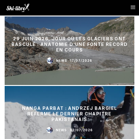
29 JUIN 2026, JOUR OÙ LES GLACIERS ONT
BASCULÉ : ANATOMIE D’UNE FONTE RECORD
EN COURS
NEWS
·
17/07/2026
NANGA PARBAT : ANDRZEJ BARGIEL
REFERME LE DERNIER CHAPITRE
PAKISTANAIS
NEWS
·
02/07/2026