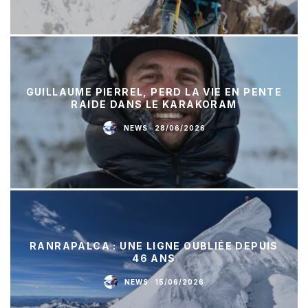
GUILLAUME PIERREL, PERD LA VIE EN PENTE
RAIDE DANS LE KARAKORAM
NEWS
·
28/06/2026
RANRAPALCA : UNE LIGNE OUBLIÉE DEPUIS
46 ANS
NEWS
·
15/06/2026