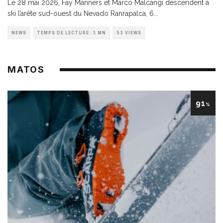
Le 28 mai 2026, Fay Manners et Marco Malcangi descendent à
ski l’arête sud-ouest du Nevado Ranrapalca, 6
...
NEWS
TEMPS DE LECTURE: 3 MN
53 VIEWS
MATOS
91
%