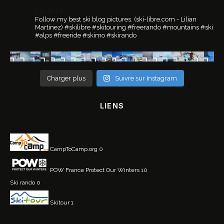
ski.libre
Follow my best ski blog pictures.
(ski-libre.com - Lilian
Martinez)
#skilibre #skitouring #freerando #mountains #ski
#alps #freeride #skimo #skirando
Charger plus
Suivre sur Instagram
LIENS
CampToCamp.org
0
POW France
Protect Our Winters 10
Ski rando
0
Skitour
1