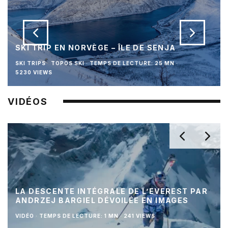
SKI TRIP EN NORVÈGE – ÎLE DE SENJA
SKI TRIPS
TOPOS SKI
·
TEMPS DE LECTURE: 25 MN
·
5230 VIEWS
VIDÉOS
LA DESCENTE INTÉGRALE DE L’EVEREST PAR
ANDRZEJ BARGIEL DÉVOILÉE EN IMAGES
VIDÉO
·
TEMPS DE LECTURE: 1 MN
·
241 VIEWS