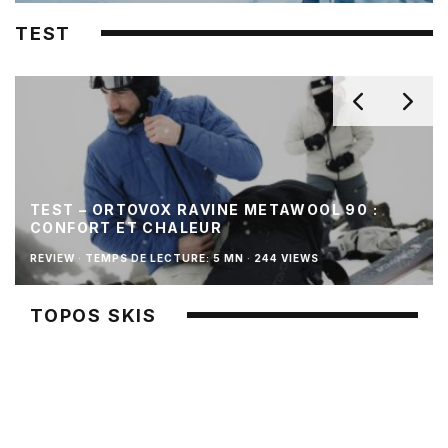
TEST
TEST – ORTOVOX RAVINE METAWOOL 90 :
CONFORT ET CHALEUR
REVIEW
·
TEMPS DE LECTURE: 5 MN
·
244 VIEWS
TOPOS SKIS