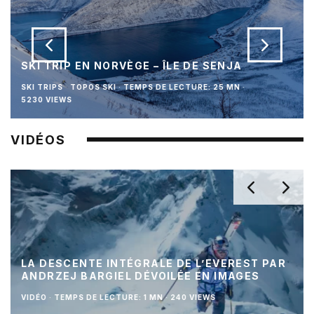
SKI TRIP EN NORVÈGE – ÎLE DE SENJA
SKI TRIPS
TOPOS SKI
·
TEMPS DE LECTURE: 25 MN
·
5230 VIEWS
VIDÉOS
LA DESCENTE INTÉGRALE DE L’EVEREST PAR
ANDRZEJ BARGIEL DÉVOILÉE EN IMAGES
VIDÉO
·
TEMPS DE LECTURE: 1 MN
·
240 VIEWS