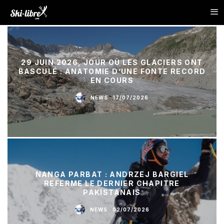
29 JUIN 2026, JOUR OÙ LES GLACIERS ONT
BASCULÉ : ANATOMIE D’UNE FONTE RECORD
EN COURS
NEWS
·
17/07/2026
NANGA PARBAT : ANDRZEJ BARGIEL
REFERME LE DERNIER CHAPITRE
PAKISTANAIS
NEWS
·
02/07/2026