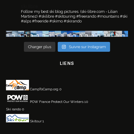
ski.libre
Follow my best ski blog pictures.
(ski-libre.com - Lilian
Martinez)
#skilibre #skitouring #freerando #mountains #ski
#alps #freeride #skimo #skirando
Charger plus
Suivre sur Instagram
LIENS
CampToCamp.org
0
POW France
Protect Our Winters 10
Ski rando
0
Skitour
1