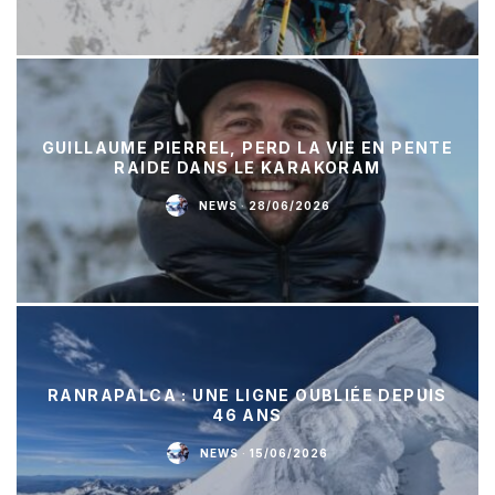
GUILLAUME PIERREL, PERD LA VIE EN PENTE
RAIDE DANS LE KARAKORAM
NEWS
·
28/06/2026
RANRAPALCA : UNE LIGNE OUBLIÉE DEPUIS
46 ANS
NEWS
·
15/06/2026