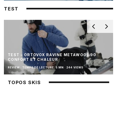
TEST
TEST – ORTOVOX RAVINE METAWOOL 90 :
CONFORT ET CHALEUR
REVIEW
·
TEMPS DE LECTURE: 5 MN
·
244 VIEWS
TOPOS SKIS