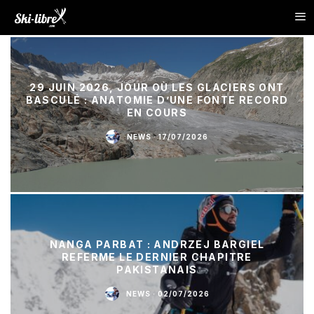
29 JUIN 2026, JOUR OÙ LES GLACIERS ONT
BASCULÉ : ANATOMIE D’UNE FONTE RECORD
EN COURS
NEWS
·
17/07/2026
NANGA PARBAT : ANDRZEJ BARGIEL
REFERME LE DERNIER CHAPITRE
PAKISTANAIS
NEWS
·
02/07/2026