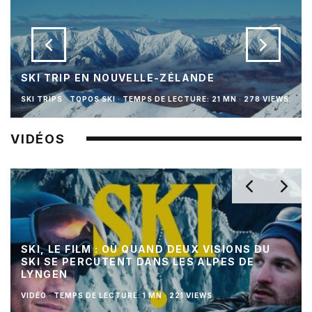
SKI TRIP EN NOUVELLE-ZÉLANDE
SKI TRIPS
TOPOS SKI
·
TEMPS DE LECTURE: 21 MN
·
278 VIEWS
VIDÉOS
SKI, LE FILM : OÙ QUAND DEUX VISIONS DU
SKI SE PERCUTENT DANS LES ALPES DE
LYNGEN
VIDÉO
·
TEMPS DE LECTURE: 1 MN
·
221 VIEWS