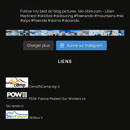
ski.libre
Follow my best ski blog pictures.
(ski-libre.com - Lilian
Martinez)
#skilibre #skitouring #freerando #mountains #ski
#alps #freeride #skimo #skirando
Charger plus
Suivre sur Instagram
LIENS
CampToCamp.org
0
POW France
Protect Our Winters 10
Ski rando
0
Skitour
1