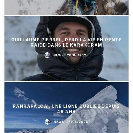
GUILLAUME PIERREL, PERD LA VIE EN PENTE
RAIDE DANS LE KARAKORAM
NEWS
·
28/06/2026
RANRAPALCA : UNE LIGNE OUBLIÉE DEPUIS
46 ANS
NEWS
·
15/06/2026