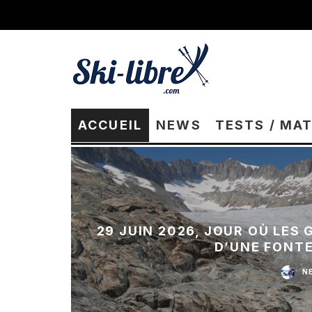
ACCUEIL
NEWS
TESTS / MA
29 JUIN 2026, JOUR OÙ LES
D’UNE FONT
N