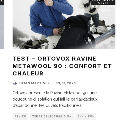
RE
STYLE
T
MINIMALISTE
EFFICACE.
TEST – ORTOVOX RAVINE
METAWOOL 90 : CONFORT ET
I
CHALEUR
LILIAN MARTINEZ
·
03/01/2026
Ortovox présente la Ravine Metawool 90, une
doudoune d’isolation qui fait le pari audacieux
d’abandonner les duvets traditionnels
...
REVIEW
TEMPS DE LECTURE: 5 MN
244 VIEWS