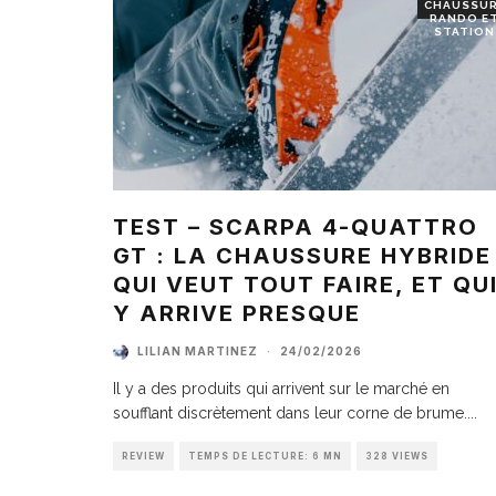
CHAUSSU
RANDO E
STATION
TEST – SCARPA 4-QUATTRO
GT : LA CHAUSSURE HYBRIDE
QUI VEUT TOUT FAIRE, ET QU
Y ARRIVE PRESQUE
LILIAN MARTINEZ
·
24/02/2026
Il y a des produits qui arrivent sur le marché en
soufflant discrètement dans leur corne de brume.
...
REVIEW
TEMPS DE LECTURE: 6 MN
328 VIEWS