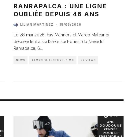
A
RANRAPALCA : UNE LIGNE
OUBLIÉE DEPUIS 46 ANS
LILIAN MARTINEZ
·
15/06/2026
Le 28 mai 2026, Fay Manners et Marco Malcangi
descendent à ski l’arête sud-ouest du Nevado
Ranrapalca, 6
...
NEWS
TEMPS DE LECTURE: 3 MN
52 VIEWS
90
%
UNE
DOUDOUNE
PENSÉE
CE
POUR LE
E
FREERIDE AU