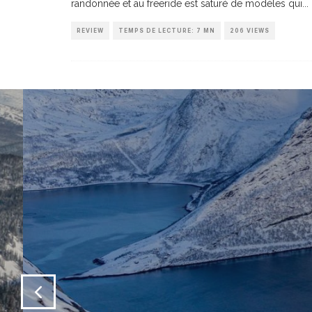
randonnée et au freeride est saturé de modèles qui
...
REVIEW
TEMPS DE LECTURE: 7 MN
206 VIEWS