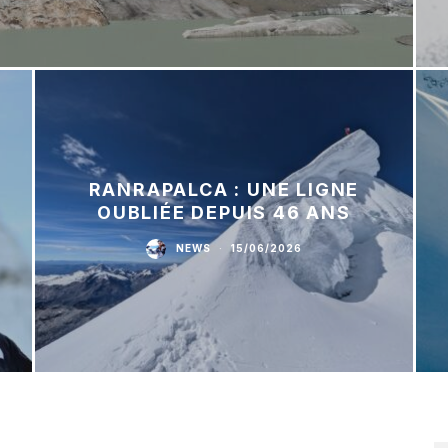
RANRAPALCA : UNE LIGNE
OUBLIÉE DEPUIS 46 ANS
NEWS
·
15/06/2026