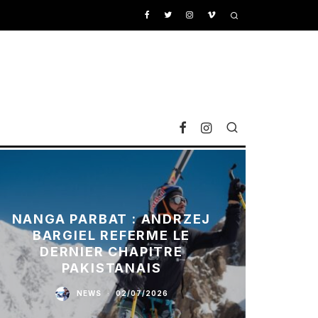
NANGA PARBAT : ANDRZEJ
BARGIEL REFERME LE
DERNIER CHAPITRE
PAKISTANAIS
NEWS
·
02/07/2026