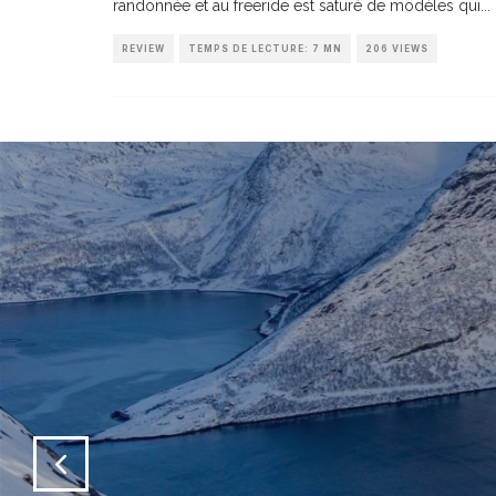
randonnée et au freeride est saturé de modèles qui
...
REVIEW
TEMPS DE LECTURE: 7 MN
206 VIEWS