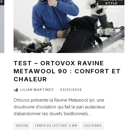
RE
STYLE
T
MINIMALISTE
EFFICACE.
TEST – ORTOVOX RAVINE
METAWOOL 90 : CONFORT ET
I
CHALEUR
LILIAN MARTINEZ
·
03/01/2026
Ortovox présente la Ravine Metawool 90, une
doudoune d’isolation qui fait le pari audacieux
d’abandonner les duvets traditionnels
...
REVIEW
TEMPS DE LECTURE: 5 MN
244 VIEWS