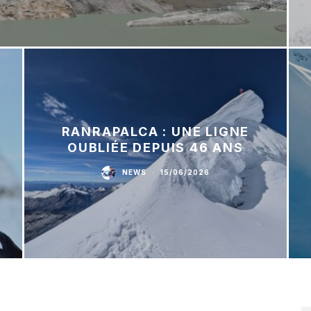
RANRAPALCA : UNE LIGNE
OUBLIÉE DEPUIS 46 ANS
NEWS
·
15/06/2026