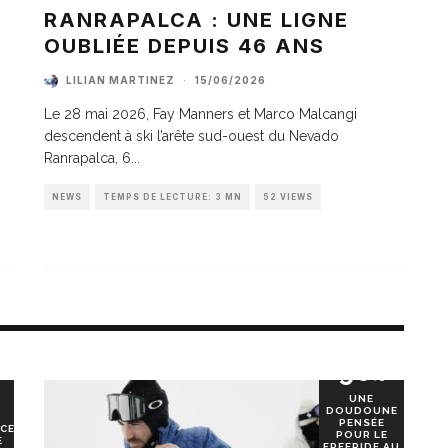
A
RANRAPALCA : UNE LIGNE
OUBLIÉE DEPUIS 46 ANS
LILIAN MARTINEZ
·
15/06/2026
Le 28 mai 2026, Fay Manners et Marco Malcangi
descendent à ski l’arête sud-ouest du Nevado
Ranrapalca, 6
...
NEWS
TEMPS DE LECTURE: 3 MN
52 VIEWS
90
%
UNE
DOUDOUNE
PENSÉE
CE
POUR LE
E
FREERIDE AU