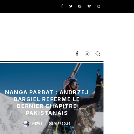
NANGA PARBAT : ANDRZEJ
BARGIEL REFERME LE
DERNIER CHAPITRE
PAKISTANAIS
NEWS
·
02/07/2026