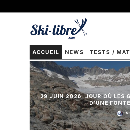
ACCUEIL
NEWS
TESTS / MA
29 JUIN 2026, JOUR OÙ LES
D’UNE FONT
N