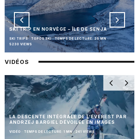
SKI TRIP EN NORVÈGE – ÎLE DE SENJA
SKI TRIPS
TOPOS SKI
·
TEMPS DE LECTURE: 25 MN
·
5230 VIEWS
VIDÉOS
LA DESCENTE INTÉGRALE DE L’EVEREST PAR
ANDRZEJ BARGIEL DÉVOILÉE EN IMAGES
VIDÉO
·
TEMPS DE LECTURE: 1 MN
·
241 VIEWS