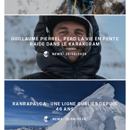
GUILLAUME PIERREL, PERD LA VIE EN PENTE
RAIDE DANS LE KARAKORAM
NEWS
·
28/06/2026
RANRAPALCA : UNE LIGNE OUBLIÉE DEPUIS
46 ANS
NEWS
·
15/06/2026