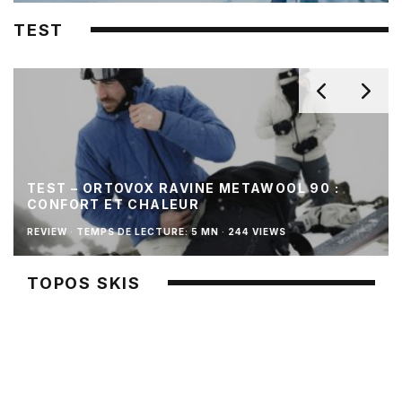
TEST
TEST – ORTOVOX RAVINE METAWOOL 90 :
CONFORT ET CHALEUR
REVIEW
·
TEMPS DE LECTURE: 5 MN
·
244 VIEWS
TOPOS SKIS