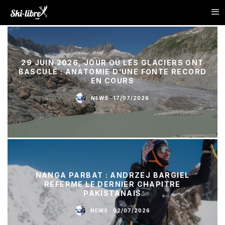
29 JUIN 2026, JOUR OÙ LES GLACIERS ONT
BASCULÉ : ANATOMIE D’UNE FONTE RECORD
EN COURS
NEWS
·
17/07/2026
NANGA PARBAT : ANDRZEJ BARGIEL
REFERME LE DERNIER CHAPITRE
PAKISTANAIS
NEWS
·
02/07/2026