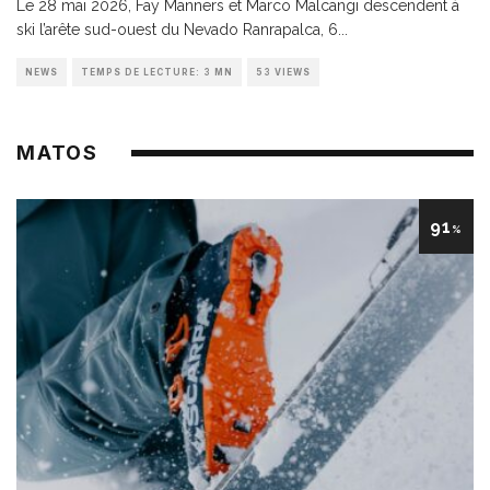
Le 28 mai 2026, Fay Manners et Marco Malcangi descendent à
ski l’arête sud-ouest du Nevado Ranrapalca, 6
...
NEWS
TEMPS DE LECTURE: 3 MN
53 VIEWS
MATOS
91
%