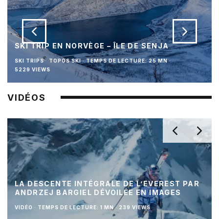
SKI TRIP EN NORVÈGE – ÎLE DE SENJA
SKI TRIPS
TOPOS SKI
·
TEMPS DE LECTURE: 25 MN
·
5229 VIEWS
VIDÉOS
LA DESCENTE INTÉGRALE DE L’EVEREST PAR
ANDRZEJ BARGIEL DÉVOILÉE EN IMAGES
VIDÉO
·
TEMPS DE LECTURE: 1 MN
·
239 VIEWS