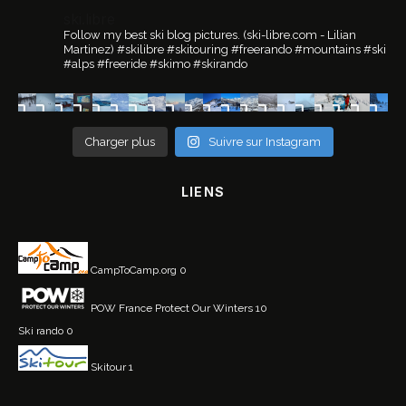
ski.libre
Follow my best ski blog pictures.
(ski-libre.com - Lilian
Martinez)
#skilibre #skitouring #freerando #mountains #ski
#alps #freeride #skimo #skirando
Charger plus
Suivre sur Instagram
LIENS
CampToCamp.org
0
POW France
Protect Our Winters 10
Ski rando
0
Skitour
1