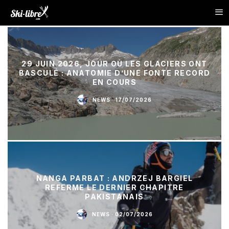
29 JUIN 2026, JOUR OÙ LES GLACIERS ONT
BASCULÉ : ANATOMIE D’UNE FONTE RECORD
EN COURS
NEWS
·
17/07/2026
NANGA PARBAT : ANDRZEJ BARGIEL
REFERME LE DERNIER CHAPITRE
PAKISTANAIS
NEWS
·
02/07/2026