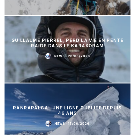
GUILLAUME PIERREL, PERD LA VIE EN PENTE
RAIDE DANS LE KARAKORAM
NEWS
·
28/06/2026
RANRAPALCA : UNE LIGNE OUBLIÉE DEPUIS
46 ANS
NEWS
·
15/06/2026