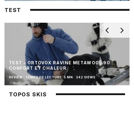
TEST
TEST – ORTOVOX RAVINE METAWOOL 90 :
CONFORT ET CHALEUR
REVIEW
·
TEMPS DE LECTURE: 5 MN
·
242 VIEWS
TOPOS SKIS