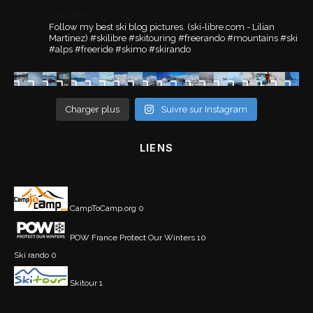
ski.libre
Follow my best ski blog pictures.
(ski-libre.com - Lilian
Martinez)
#skilibre #skitouring #freerando #mountains #ski
#alps #freeride #skimo #skirando
Charger plus
Suivre sur Instagram
LIENS
CampToCamp.org
0
POW France
Protect Our Winters 10
Ski rando
0
Skitour
1