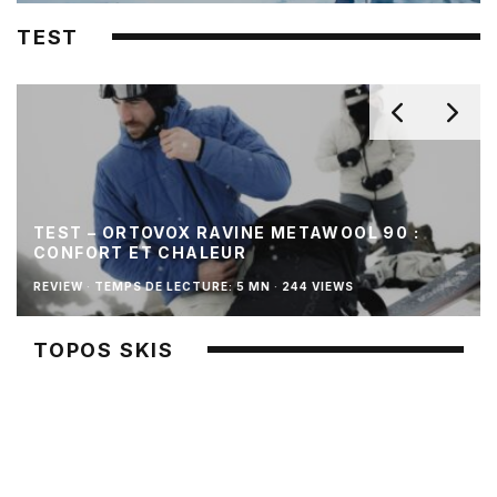
TEST
TEST – ORTOVOX RAVINE METAWOOL 90 :
CONFORT ET CHALEUR
REVIEW
·
TEMPS DE LECTURE: 5 MN
·
244 VIEWS
TOPOS SKIS