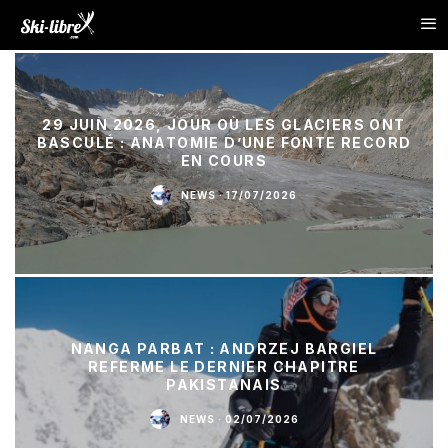
29 JUIN 2026, JOUR OÙ LES GLACIERS ONT
BASCULÉ : ANATOMIE D’UNE FONTE RECORD
EN COURS
NEWS
·
17/07/2026
NANGA PARBAT : ANDRZEJ BARGIEL
REFERME LE DERNIER CHAPITRE
PAKISTANAIS
NEWS
·
02/07/2026