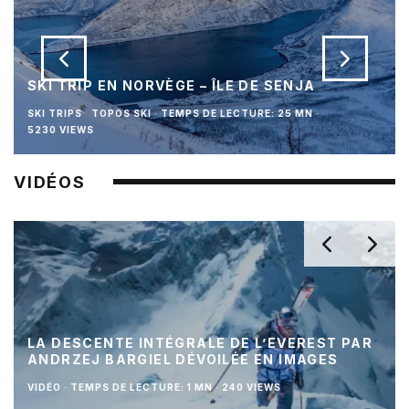
SKI TRIP EN NORVÈGE – ÎLE DE SENJA
SKI TRIPS
TOPOS SKI
·
TEMPS DE LECTURE: 25 MN
·
5230 VIEWS
VIDÉOS
LA DESCENTE INTÉGRALE DE L’EVEREST PAR
ANDRZEJ BARGIEL DÉVOILÉE EN IMAGES
VIDÉO
·
TEMPS DE LECTURE: 1 MN
·
240 VIEWS