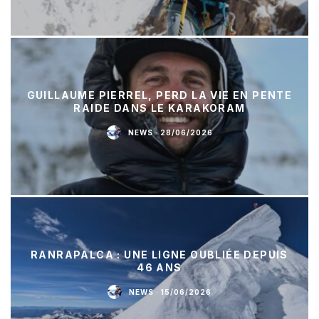
GUILLAUME PIERREL, PERD LA VIE EN PENTE
RAIDE DANS LE KARAKORAM
NEWS
·
28/06/2026
RANRAPALCA : UNE LIGNE OUBLIÉE DEPUIS
46 ANS
NEWS
·
15/06/2026