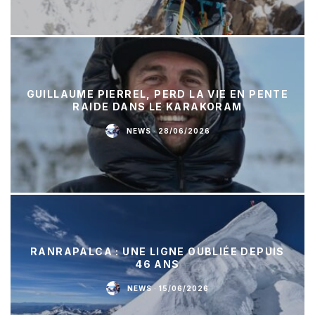
GUILLAUME PIERREL, PERD LA VIE EN PENTE
RAIDE DANS LE KARAKORAM
NEWS
·
28/06/2026
RANRAPALCA : UNE LIGNE OUBLIÉE DEPUIS
46 ANS
NEWS
·
15/06/2026