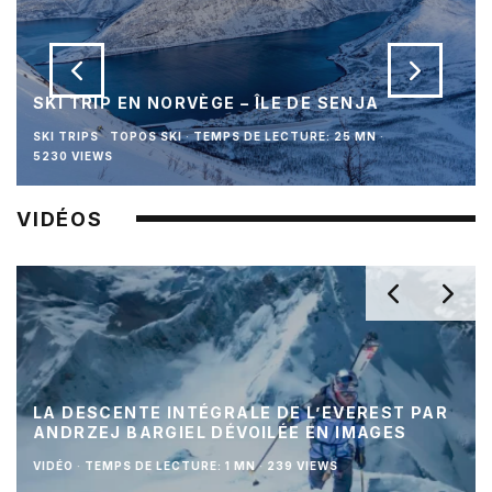
SKI TRIP EN NORVÈGE – ÎLE DE SENJA
SKI TRIPS
TOPOS SKI
·
TEMPS DE LECTURE: 25 MN
·
5230 VIEWS
VIDÉOS
LA DESCENTE INTÉGRALE DE L’EVEREST PAR
ANDRZEJ BARGIEL DÉVOILÉE EN IMAGES
VIDÉO
·
TEMPS DE LECTURE: 1 MN
·
239 VIEWS