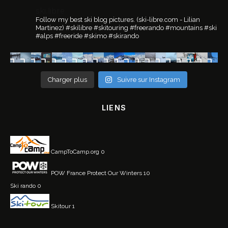
ski.libre
Follow my best ski blog pictures.
(ski-libre.com - Lilian
Martinez)
#skilibre #skitouring #freerando #mountains #ski
#alps #freeride #skimo #skirando
Charger plus
Suivre sur Instagram
LIENS
CampToCamp.org
0
POW France
Protect Our Winters 10
Ski rando
0
Skitour
1