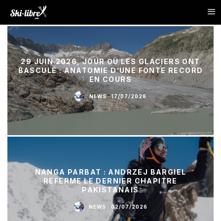
29 JUIN 2026, JOUR OÙ LES GLACIERS ONT
BASCULÉ : ANATOMIE D’UNE FONTE RECORD
EN COURS
NEWS
·
17/07/2026
NANGA PARBAT : ANDRZEJ BARGIEL
REFERME LE DERNIER CHAPITRE
PAKISTANAIS
NEWS
·
02/07/2026