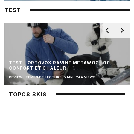
TEST
TEST – ORTOVOX RAVINE METAWOOL 90 :
CONFORT ET CHALEUR
REVIEW
·
TEMPS DE LECTURE: 5 MN
·
244 VIEWS
TOPOS SKIS