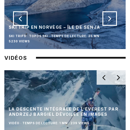
SKI TRIP EN NORVÈGE – ÎLE DE SENJA
SKI TRIPS
TOPOS SKI
·
TEMPS DE LECTURE: 25 MN
·
5230 VIEWS
VIDÉOS
LA DESCENTE INTÉGRALE DE L’EVEREST PAR
ANDRZEJ BARGIEL DÉVOILÉE EN IMAGES
VIDÉO
·
TEMPS DE LECTURE: 1 MN
·
239 VIEWS