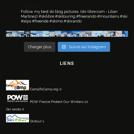
ski.libre
Follow my best ski blog pictures.
(ski-libre.com - Lilian
Martinez)
#skilibre #skitouring #freerando #mountains #ski
#alps #freeride #skimo #skirando
Charger plus
Suivre sur Instagram
LIENS
CampToCamp.org
0
POW France
Protect Our Winters 10
Ski rando
0
Skitour
1