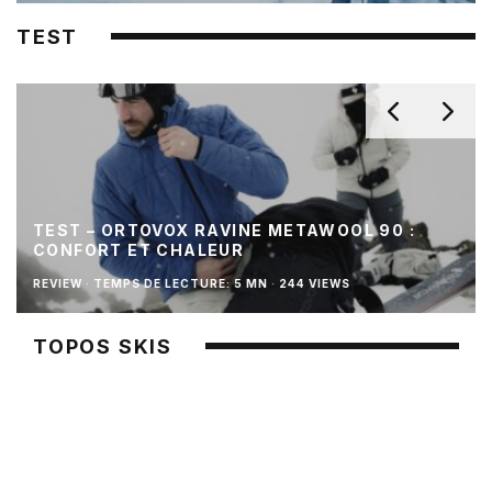
TEST
TEST – ORTOVOX RAVINE METAWOOL 90 :
CONFORT ET CHALEUR
REVIEW
·
TEMPS DE LECTURE: 5 MN
·
244 VIEWS
TOPOS SKIS