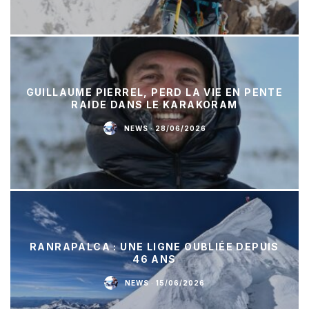
GUILLAUME PIERREL, PERD LA VIE EN PENTE
RAIDE DANS LE KARAKORAM
NEWS
·
28/06/2026
RANRAPALCA : UNE LIGNE OUBLIÉE DEPUIS
46 ANS
NEWS
·
15/06/2026