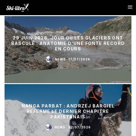
29 JUIN 2026, JOUR OÙ LES GLACIERS ONT
BASCULÉ : ANATOMIE D’UNE FONTE RECORD
EN COURS
NEWS
·
17/07/2026
NANGA PARBAT : ANDRZEJ BARGIEL
REFERME LE DERNIER CHAPITRE
PAKISTANAIS
NEWS
·
02/07/2026