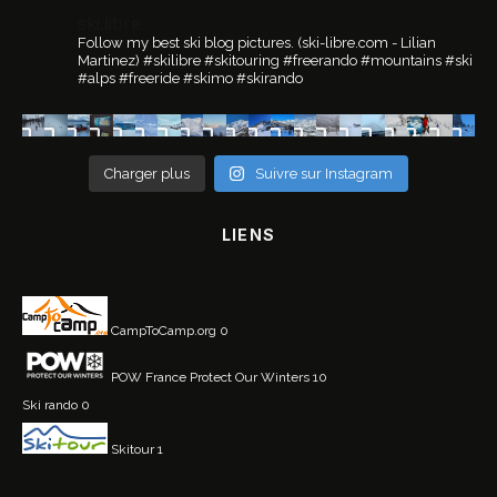
ski.libre
Follow my best ski blog pictures.
(ski-libre.com - Lilian
Martinez)
#skilibre #skitouring #freerando #mountains #ski
#alps #freeride #skimo #skirando
Charger plus
Suivre sur Instagram
LIENS
CampToCamp.org
0
POW France
Protect Our Winters 10
Ski rando
0
Skitour
1