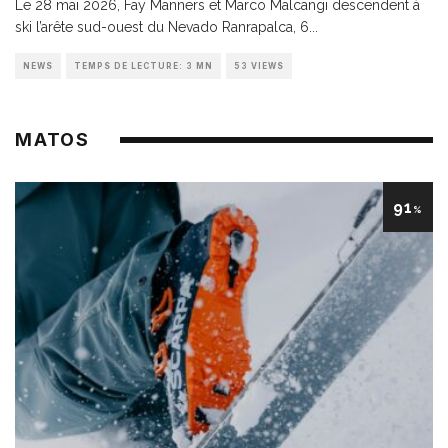
Le 28 mai 2026, Fay Manners et Marco Malcangi descendent à
ski l’arête sud-ouest du Nevado Ranrapalca, 6
...
NEWS
TEMPS DE LECTURE: 3 MN
53 VIEWS
MATOS
91
%