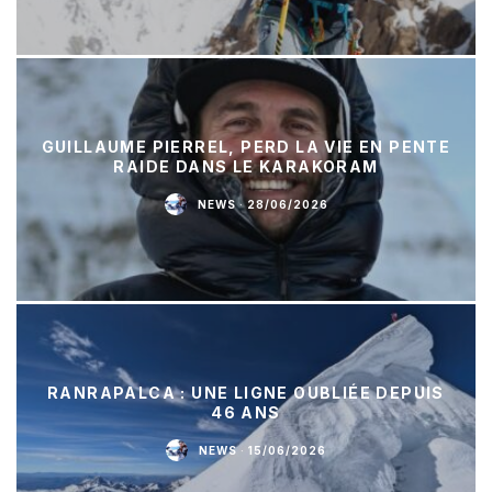
GUILLAUME PIERREL, PERD LA VIE EN PENTE
RAIDE DANS LE KARAKORAM
NEWS
·
28/06/2026
RANRAPALCA : UNE LIGNE OUBLIÉE DEPUIS
46 ANS
NEWS
·
15/06/2026