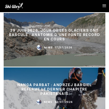
29 JUIN 2026, JOUR OÙ LES GLACIERS ONT
BASCULÉ : ANATOMIE D’UNE FONTE RECORD
EN COURS
NEWS
·
17/07/2026
NANGA PARBAT : ANDRZEJ BARGIEL
REFERME LE DERNIER CHAPITRE
PAKISTANAIS
NEWS
·
02/07/2026