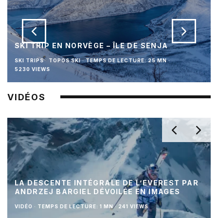
SKI TRIP EN NORVÈGE – ÎLE DE SENJA
SKI TRIPS
TOPOS SKI
·
TEMPS DE LECTURE: 25 MN
·
5230 VIEWS
VIDÉOS
LA DESCENTE INTÉGRALE DE L’EVEREST PAR
ANDRZEJ BARGIEL DÉVOILÉE EN IMAGES
VIDÉO
·
TEMPS DE LECTURE: 1 MN
·
241 VIEWS