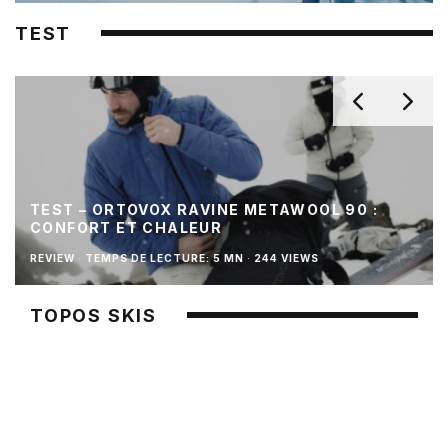
TEST
TEST – ORTOVOX RAVINE METAWOOL 90 :
CONFORT ET CHALEUR
REVIEW
·
TEMPS DE LECTURE: 5 MN
·
244 VIEWS
TOPOS SKIS