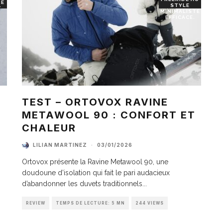
RE
STYLE
T
MINIMALISTE
EFFICACE.
TEST – ORTOVOX RAVINE
METAWOOL 90 : CONFORT ET
I
CHALEUR
LILIAN MARTINEZ
·
03/01/2026
Ortovox présente la Ravine Metawool 90, une
doudoune d’isolation qui fait le pari audacieux
d’abandonner les duvets traditionnels
...
REVIEW
TEMPS DE LECTURE: 5 MN
244 VIEWS