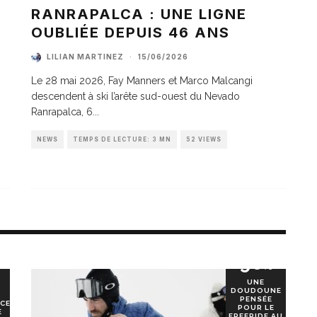
A
RANRAPALCA : UNE LIGNE
OUBLIÉE DEPUIS 46 ANS
LILIAN MARTINEZ
·
15/06/2026
Le 28 mai 2026, Fay Manners et Marco Malcangi
descendent à ski l’arête sud-ouest du Nevado
Ranrapalca, 6
...
NEWS
TEMPS DE LECTURE: 3 MN
52 VIEWS
90
%
UNE
DOUDOUNE
PENSÉE
CE
POUR LE
E
FREERIDE AU