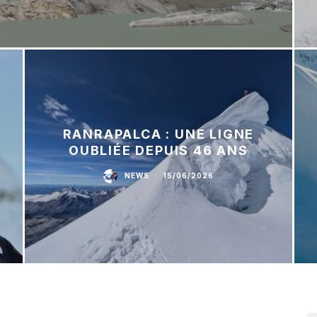
RANRAPALCA : UNE LIGNE
OUBLIÉE DEPUIS 46 ANS
NEWS
·
15/06/2026