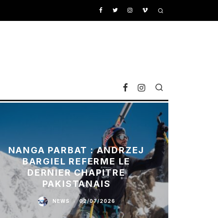
NANGA PARBAT : ANDRZEJ
BARGIEL REFERME LE
DERNIER CHAPITRE
PAKISTANAIS
NEWS
·
02/07/2026