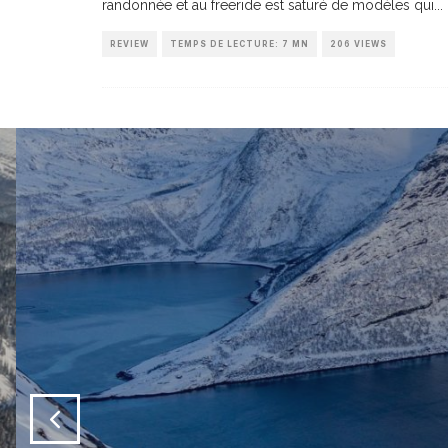
randonnée et au freeride est saturé de modèles qui
...
REVIEW
TEMPS DE LECTURE: 7 MN
206 VIEWS