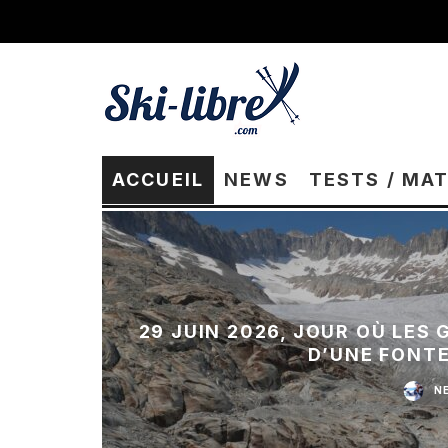
ACCUEIL
NEWS
TESTS / MA
29 JUIN 2026, JOUR OÙ LES
D’UNE FONT
N