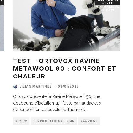
RE
STYLE
T
MINIMALISTE
EFFICACE.
TEST – ORTOVOX RAVINE
METAWOOL 90 : CONFORT ET
I
CHALEUR
LILIAN MARTINEZ
·
03/01/2026
Ortovox présente la Ravine Metawool 90, une
doudoune d’isolation qui fait le pari audacieux
d’abandonner les duvets traditionnels
...
REVIEW
TEMPS DE LECTURE: 5 MN
244 VIEWS