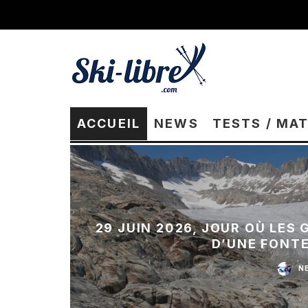
ACCUEIL
NEWS
TESTS / MA
29 JUIN 2026, JOUR OÙ LES
D’UNE FONT
N