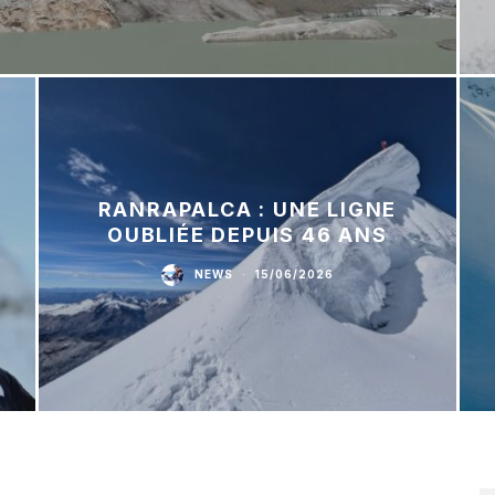
RANRAPALCA : UNE LIGNE
OUBLIÉE DEPUIS 46 ANS
NEWS
·
15/06/2026