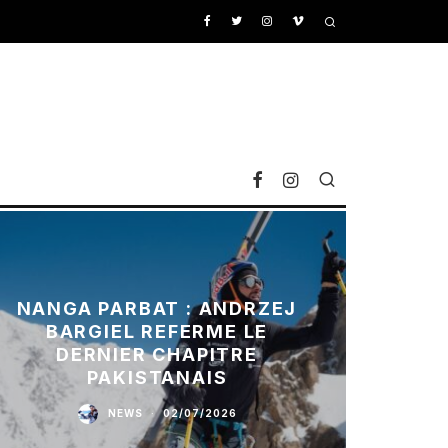
NANGA PARBAT : ANDRZEJ
BARGIEL REFERME LE
DERNIER CHAPITRE
PAKISTANAIS
NEWS
·
02/07/2026