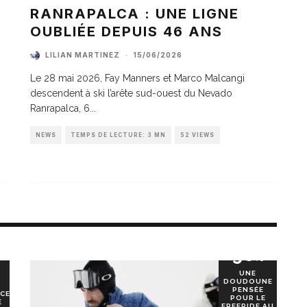
A
RANRAPALCA : UNE LIGNE
OUBLIÉE DEPUIS 46 ANS
LILIAN MARTINEZ
·
15/06/2026
Le 28 mai 2026, Fay Manners et Marco Malcangi
descendent à ski l’arête sud-ouest du Nevado
Ranrapalca, 6
...
NEWS
TEMPS DE LECTURE: 3 MN
52 VIEWS
90
%
UNE
DOUDOUNE
PENSÉE
CE
POUR LE
E
FREERIDE AU