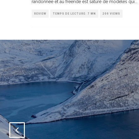
randonnée et au freeride est saturé de modèles qui
...
REVIEW
TEMPS DE LECTURE: 7 MN
206 VIEWS