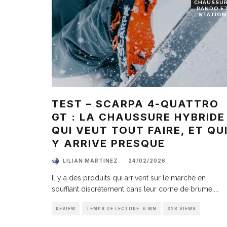
CHAUSSU
RANDO E
STATION
TEST – SCARPA 4-QUATTRO
GT : LA CHAUSSURE HYBRIDE
QUI VEUT TOUT FAIRE, ET QU
Y ARRIVE PRESQUE
LILIAN MARTINEZ
·
24/02/2026
Il y a des produits qui arrivent sur le marché en
soufflant discrètement dans leur corne de brume.
...
REVIEW
TEMPS DE LECTURE: 6 MN
328 VIEWS