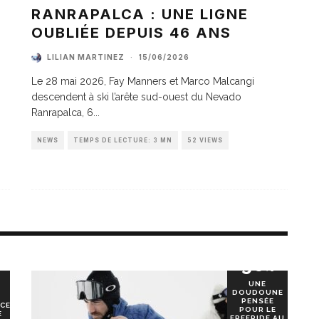
A
RANRAPALCA : UNE LIGNE
OUBLIÉE DEPUIS 46 ANS
LILIAN MARTINEZ
·
15/06/2026
Le 28 mai 2026, Fay Manners et Marco Malcangi
descendent à ski l’arête sud-ouest du Nevado
Ranrapalca, 6
...
NEWS
TEMPS DE LECTURE: 3 MN
52 VIEWS
90
%
UNE
DOUDOUNE
PENSÉE
CE
POUR LE
E
FREERIDE AU