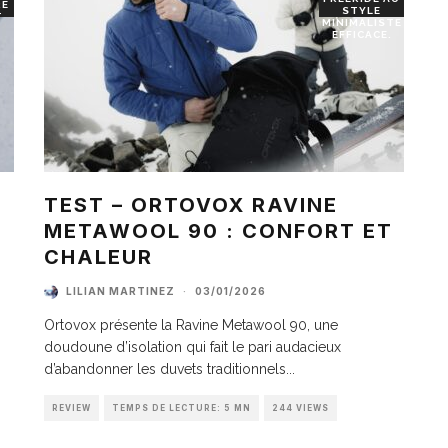
RE
STYLE
T
MINIMALISTE
EFFICACE.
TEST – ORTOVOX RAVINE
METAWOOL 90 : CONFORT ET
I
CHALEUR
LILIAN MARTINEZ
·
03/01/2026
Ortovox présente la Ravine Metawool 90, une
doudoune d’isolation qui fait le pari audacieux
d’abandonner les duvets traditionnels
...
REVIEW
TEMPS DE LECTURE: 5 MN
244 VIEWS