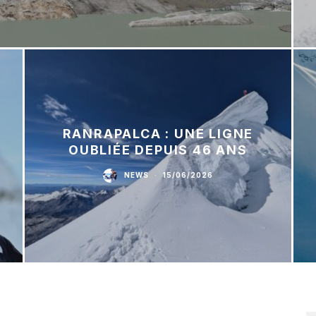
RANRAPALCA : UNE LIGNE
OUBLIÉE DEPUIS 46 ANS
NEWS
·
15/06/2026