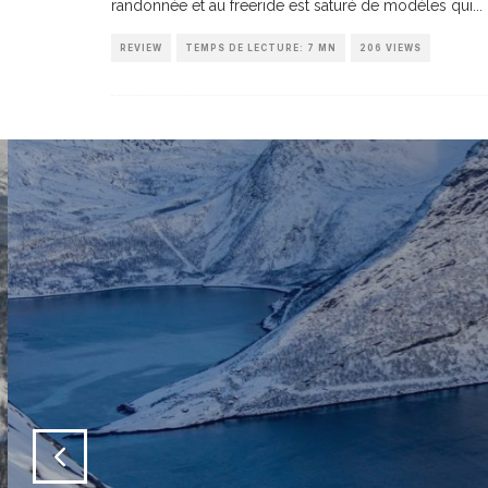
randonnée et au freeride est saturé de modèles qui
...
REVIEW
TEMPS DE LECTURE: 7 MN
206 VIEWS