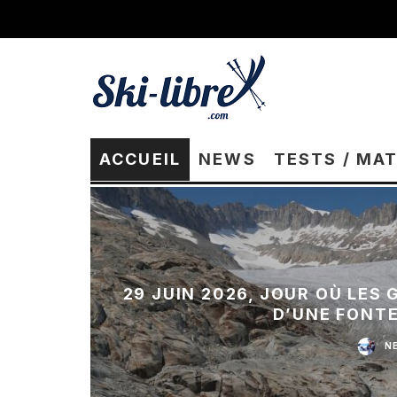
ACCUEIL
NEWS
TESTS / MA
29 JUIN 2026, JOUR OÙ LES
D’UNE FONT
N