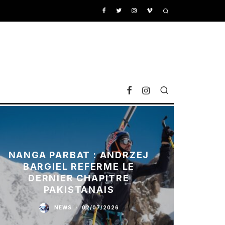
NANGA PARBAT : ANDRZEJ
BARGIEL REFERME LE
DERNIER CHAPITRE
PAKISTANAIS
NEWS
·
02/07/2026