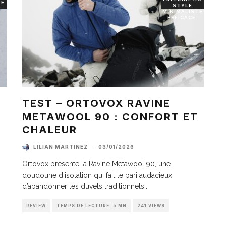
RE
STYLE
T
MINIMALISTE
EFFICACE.
TEST – ORTOVOX RAVINE
METAWOOL 90 : CONFORT ET
I
CHALEUR
LILIAN MARTINEZ
·
03/01/2026
Ortovox présente la Ravine Metawool 90, une
doudoune d’isolation qui fait le pari audacieux
d’abandonner les duvets traditionnels
...
REVIEW
TEMPS DE LECTURE: 5 MN
241 VIEWS