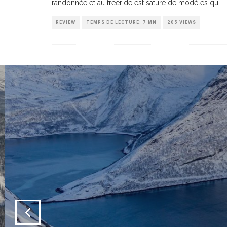
randonnée et au freeride est saturé de modèles qui
...
REVIEW
TEMPS DE LECTURE: 7 MN
205 VIEWS