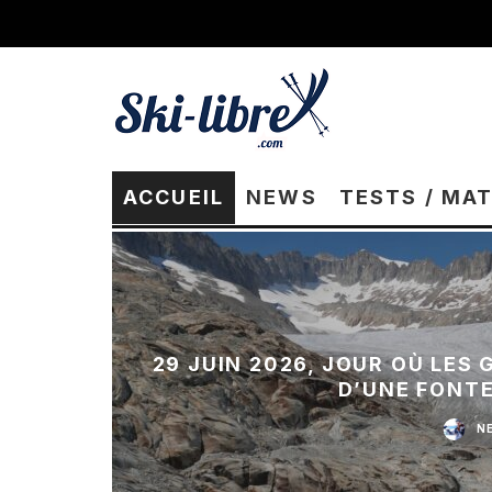
ACCUEIL
NEWS
TESTS / MA
29 JUIN 2026, JOUR OÙ LES
D’UNE FONT
N