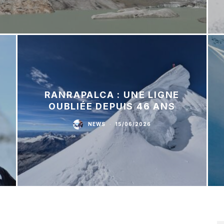
RANRAPALCA : UNE LIGNE
OUBLIÉE DEPUIS 46 ANS
NEWS
·
15/06/2026