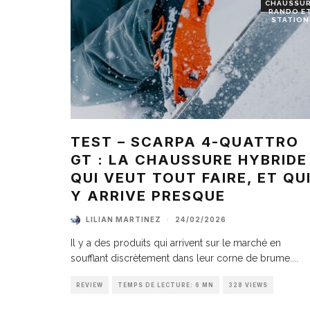
CHAUSSU
RANDO E
STATION
TEST – SCARPA 4-QUATTRO
GT : LA CHAUSSURE HYBRIDE
QUI VEUT TOUT FAIRE, ET QU
Y ARRIVE PRESQUE
LILIAN MARTINEZ
·
24/02/2026
Il y a des produits qui arrivent sur le marché en
soufflant discrètement dans leur corne de brume.
...
REVIEW
TEMPS DE LECTURE: 6 MN
328 VIEWS