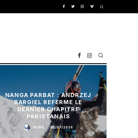
NANGA PARBAT : ANDRZEJ
BARGIEL REFERME LE
DERNIER CHAPITRE
PAKISTANAIS
NEWS
·
02/07/2026