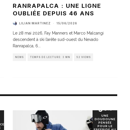
A
RANRAPALCA : UNE LIGNE
OUBLIÉE DEPUIS 46 ANS
LILIAN MARTINEZ
·
15/06/2026
Le 28 mai 2026, Fay Manners et Marco Malcangi
descendent à ski l’arête sud-ouest du Nevado
Ranrapalca, 6
...
NEWS
TEMPS DE LECTURE: 3 MN
52 VIEWS
90
%
UNE
DOUDOUNE
PENSÉE
CE
POUR LE
E
FREERIDE AU