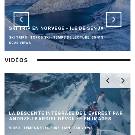
SKI TRIP EN NORVÈGE – ÎLE DE SENJA
SKI TRIPS
TOPOS SKI
·
TEMPS DE LECTURE: 25 MN
·
5229 VIEWS
VIDÉOS
LA DESCENTE INTÉGRALE DE L’EVEREST PAR
ANDRZEJ BARGIEL DÉVOILÉE EN IMAGES
VIDÉO
·
TEMPS DE LECTURE: 1 MN
·
239 VIEWS