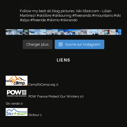
ski.libre
Follow my best ski blog pictures.
(ski-libre.com - Lilian
Martinez)
#skilibre #skitouring #freerando #mountains #ski
#alps #freeride #skimo #skirando
Charger plus
Suivre sur Instagram
LIENS
CampToCamp.org
0
POW France
Protect Our Winters 10
Ski rando
0
Skitour
1