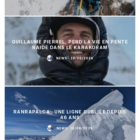
GUILLAUME PIERREL, PERD LA VIE EN PENTE
RAIDE DANS LE KARAKORAM
NEWS
·
28/06/2026
RANRAPALCA : UNE LIGNE OUBLIÉE DEPUIS
46 ANS
NEWS
·
15/06/2026