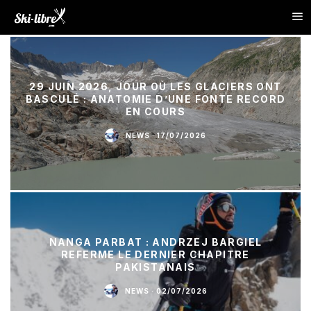
29 JUIN 2026, JOUR OÙ LES GLACIERS ONT
BASCULÉ : ANATOMIE D’UNE FONTE RECORD
EN COURS
NEWS
·
17/07/2026
NANGA PARBAT : ANDRZEJ BARGIEL
REFERME LE DERNIER CHAPITRE
PAKISTANAIS
NEWS
·
02/07/2026