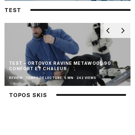
TEST
TEST – ORTOVOX RAVINE METAWOOL 90 :
CONFORT ET CHALEUR
REVIEW
·
TEMPS DE LECTURE: 5 MN
·
242 VIEWS
TOPOS SKIS