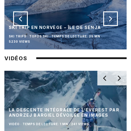
SKI TRIP EN NORVÈGE – ÎLE DE SENJA
SKI TRIPS
TOPOS SKI
·
TEMPS DE LECTURE: 25 MN
·
5230 VIEWS
VIDÉOS
LA DESCENTE INTÉGRALE DE L’EVEREST PAR
ANDRZEJ BARGIEL DÉVOILÉE EN IMAGES
VIDÉO
·
TEMPS DE LECTURE: 1 MN
·
241 VIEWS