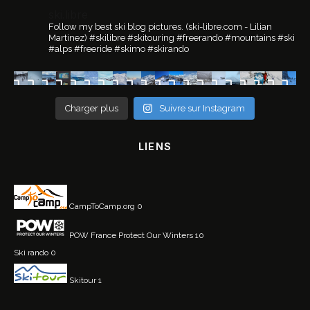
ski.libre
Follow my best ski blog pictures.
(ski-libre.com - Lilian
Martinez)
#skilibre #skitouring #freerando #mountains #ski
#alps #freeride #skimo #skirando
Charger plus
Suivre sur Instagram
LIENS
CampToCamp.org
0
POW France
Protect Our Winters 10
Ski rando
0
Skitour
1