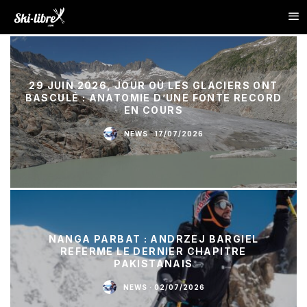
29 JUIN 2026, JOUR OÙ LES GLACIERS ONT
BASCULÉ : ANATOMIE D’UNE FONTE RECORD
EN COURS
NEWS
·
17/07/2026
NANGA PARBAT : ANDRZEJ BARGIEL
REFERME LE DERNIER CHAPITRE
PAKISTANAIS
NEWS
·
02/07/2026