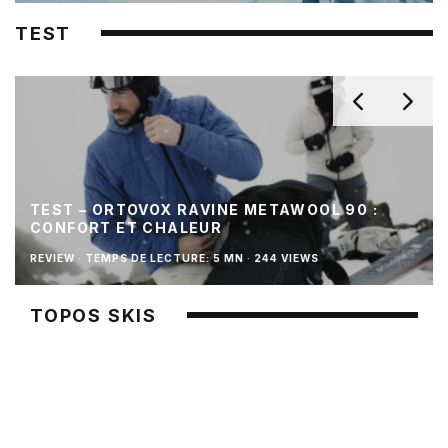
TEST
TEST – ORTOVOX RAVINE METAWOOL 90 :
CONFORT ET CHALEUR
REVIEW
·
TEMPS DE LECTURE: 5 MN
·
244 VIEWS
TOPOS SKIS