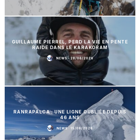
GUILLAUME PIERREL, PERD LA VIE EN PENTE
RAIDE DANS LE KARAKORAM
NEWS
·
28/06/2026
RANRAPALCA : UNE LIGNE OUBLIÉE DEPUIS
46 ANS
NEWS
·
15/06/2026