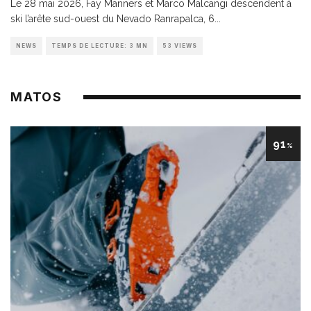
Le 28 mai 2026, Fay Manners et Marco Malcangi descendent à
ski l’arête sud-ouest du Nevado Ranrapalca, 6
...
NEWS
TEMPS DE LECTURE: 3 MN
53 VIEWS
MATOS
91
%