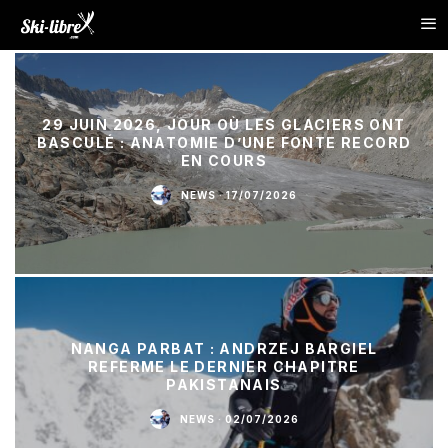
29 JUIN 2026, JOUR OÙ LES GLACIERS ONT
BASCULÉ : ANATOMIE D’UNE FONTE RECORD
EN COURS
NEWS
·
17/07/2026
NANGA PARBAT : ANDRZEJ BARGIEL
REFERME LE DERNIER CHAPITRE
PAKISTANAIS
NEWS
·
02/07/2026