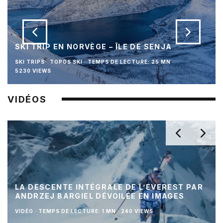
SKI TRIP EN NORVÈGE – ÎLE DE SENJA
SKI TRIPS
TOPOS SKI
·
TEMPS DE LECTURE: 25 MN
·
5230 VIEWS
VIDÉOS
LA DESCENTE INTÉGRALE DE L’EVEREST PAR
ANDRZEJ BARGIEL DÉVOILÉE EN IMAGES
VIDÉO
·
TEMPS DE LECTURE: 1 MN
·
240 VIEWS