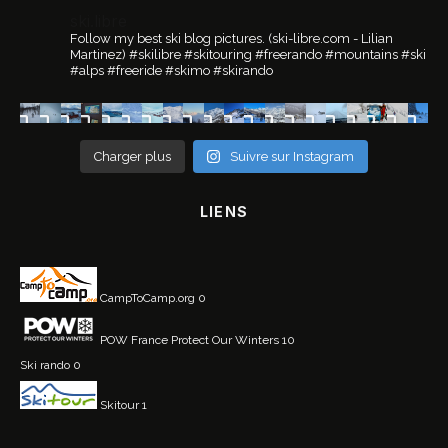
ski.libre
Follow my best ski blog pictures.
(ski-libre.com - Lilian
Martinez)
#skilibre #skitouring #freerando #mountains #ski
#alps #freeride #skimo #skirando
Charger plus
Suivre sur Instagram
LIENS
CampToCamp.org
0
POW France
Protect Our Winters 10
Ski rando
0
Skitour
1