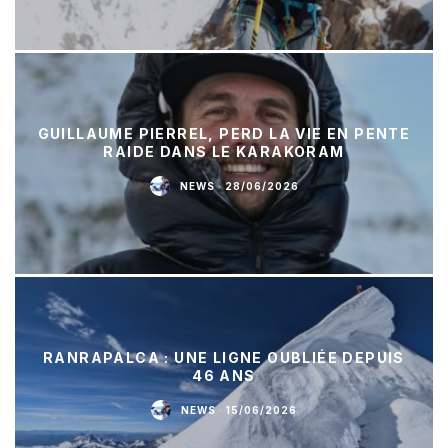
GUILLAUME PIERREL, PERD LA VIE EN PENTE
RAIDE DANS LE KARAKORAM
NEWS
·
28/06/2026
RANRAPALCA : UNE LIGNE OUBLIÉE DEPUIS
46 ANS
NEWS
·
15/06/2026