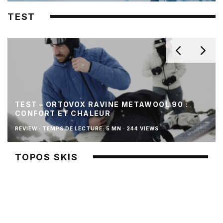
TEST
TEST – ORTOVOX RAVINE METAWOOL 90 :
CONFORT ET CHALEUR
REVIEW
·
TEMPS DE LECTURE: 5 MN
·
244 VIEWS
TOPOS SKIS