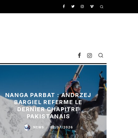
NANGA PARBAT : ANDRZEJ
BARGIEL REFERME LE
DERNIER CHAPITRE
PAKISTANAIS
NEWS
·
02/07/2026