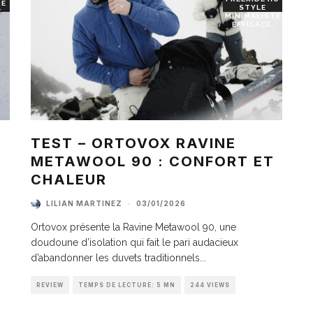
RE
STYLE
T
MINIMALISTE
EFFICACE.
TEST – ORTOVOX RAVINE
METAWOOL 90 : CONFORT ET
I
CHALEUR
LILIAN MARTINEZ
·
03/01/2026
Ortovox présente la Ravine Metawool 90, une
doudoune d’isolation qui fait le pari audacieux
d’abandonner les duvets traditionnels
...
REVIEW
TEMPS DE LECTURE: 5 MN
244 VIEWS