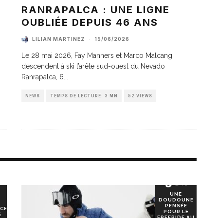
A
RANRAPALCA : UNE LIGNE
OUBLIÉE DEPUIS 46 ANS
LILIAN MARTINEZ
·
15/06/2026
Le 28 mai 2026, Fay Manners et Marco Malcangi
descendent à ski l’arête sud-ouest du Nevado
Ranrapalca, 6
...
NEWS
TEMPS DE LECTURE: 3 MN
52 VIEWS
90
%
UNE
DOUDOUNE
PENSÉE
CE
POUR LE
E
FREERIDE AU