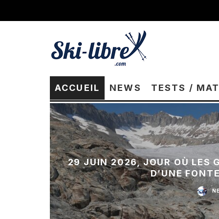
ACCUEIL
NEWS
TESTS / MA
29 JUIN 2026, JOUR OÙ LES
D’UNE FONT
N