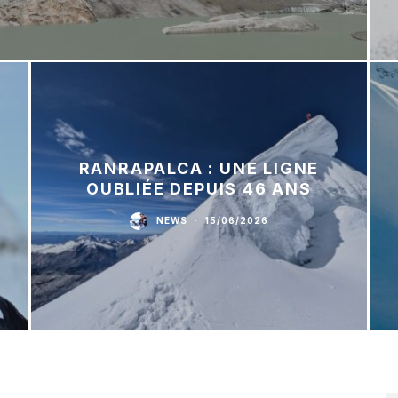
RANRAPALCA : UNE LIGNE
OUBLIÉE DEPUIS 46 ANS
NEWS
·
15/06/2026