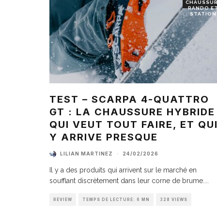
CHAUSSU
RANDO E
STATION
TEST – SCARPA 4-QUATTRO
GT : LA CHAUSSURE HYBRIDE
QUI VEUT TOUT FAIRE, ET QU
Y ARRIVE PRESQUE
LILIAN MARTINEZ
·
24/02/2026
Il y a des produits qui arrivent sur le marché en
soufflant discrètement dans leur corne de brume.
...
REVIEW
TEMPS DE LECTURE: 6 MN
328 VIEWS