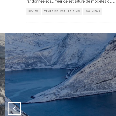
randonnée et au freeride est saturé de modèles qui
...
REVIEW
TEMPS DE LECTURE: 7 MN
206 VIEWS