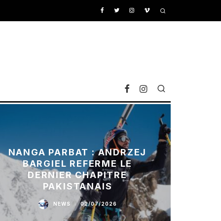
NANGA PARBAT : ANDRZEJ
BARGIEL REFERME LE
DERNIER CHAPITRE
PAKISTANAIS
NEWS
·
02/07/2026