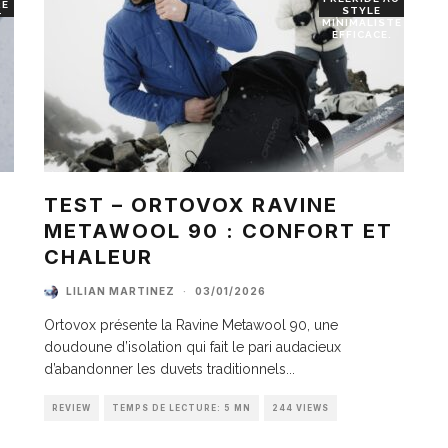
RE
STYLE
T
MINIMALISTE
EFFICACE.
TEST – ORTOVOX RAVINE
METAWOOL 90 : CONFORT ET
I
CHALEUR
LILIAN MARTINEZ
·
03/01/2026
Ortovox présente la Ravine Metawool 90, une
doudoune d’isolation qui fait le pari audacieux
d’abandonner les duvets traditionnels
...
REVIEW
TEMPS DE LECTURE: 5 MN
244 VIEWS