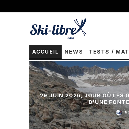
ACCUEIL
NEWS
TESTS / MA
29 JUIN 2026, JOUR OÙ LES
D’UNE FONT
N