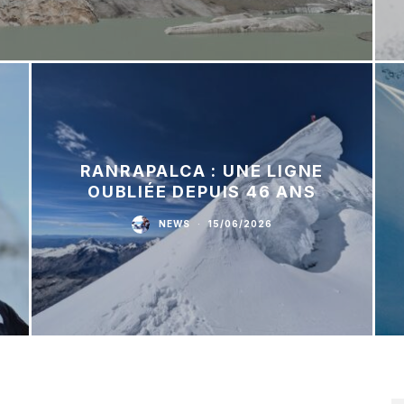
RANRAPALCA : UNE LIGNE
OUBLIÉE DEPUIS 46 ANS
NEWS
·
15/06/2026