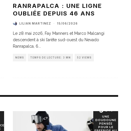
A
RANRAPALCA : UNE LIGNE
OUBLIÉE DEPUIS 46 ANS
LILIAN MARTINEZ
·
15/06/2026
Le 28 mai 2026, Fay Manners et Marco Malcangi
descendent à ski l’arête sud-ouest du Nevado
Ranrapalca, 6
...
NEWS
TEMPS DE LECTURE: 3 MN
52 VIEWS
90
%
UNE
DOUDOUNE
PENSÉE
CE
POUR LE
E
FREERIDE AU